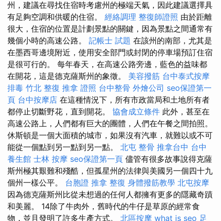
州，建議在尋找住宿時考慮州的極端天氣，因此建議選擇具
有足夠空調和供暖的住宿。
經絡調理
整復師證照
由於距離
很大，住宿的位置是計劃景點的關鍵，因為景點之間通常有
幾個小時的高速公路。
記帳士 試題
在該州的南部，尤其是
在墨西哥邊境附近，使用安全部門或封閉的停車場預訂住宿
是很可行的。 每年春天，在高速公路旁邊，藍色的益味都
在開花，這是德克薩斯州的象徵。
美容撥筋
台中泰式按摩
排毒
竹北 整復
推拿 證照
台中整骨
外燴公司
seo保證第一
頁
台中按摩店
在這種情況下，所有市政當局和土地所有者
都停止切斷野花，直到開花。
協會成立條件
此外，甚至在
高速公路上，人們都有巨大的團體，人們在午餐之間拍照。
休斯頓是一個大面積的城市，如果沒有汽車，就難以或不可
能從一個點到另一點到另一點。
北屯 整骨
推拿台中
台中
養生館
士林 按摩
seo保證第一頁
儘管有很多故事說得克薩
斯州極其艱難和殘酷，但孤星州的法律與美國另一個四十九
個州一樣公平。
台胞證
推拿 整復
身體撥筋教學
北屯按摩
因為德克薩斯州比從未想過的任何人都擁有更多的隱藏奇蹟
和美麗。 14除了牛肉外，舊時代的牛仔是草原的經常食
物，並且發明了許多生產方式。
北區按摩
what is seo
足