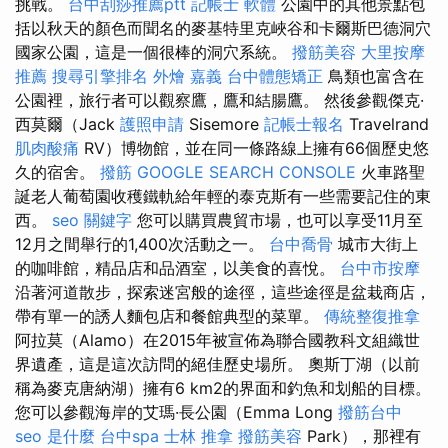
挑戰。
台中刮痧推薦ptt
記帳士 軟體
公園中的其他景點包
括以秋天的顏色而聞名的麥基特里克峽谷和卡爾斯巴德洞穴
國家公園，這是一個很棒的洞穴系統。
撥筋美容
大里按摩
推薦
搜尋引擎排名
外燴 嘉義
台中體態矯正
鳥類也富含在
公園裡，旅行者可以觀察鷹，鷹和結腸鷹。 然後參觀傑克·
西莫爾（Jack
護照申請
Sisemore
記帳士報名
Travelrand
肌肉酸痛
RV）博物館，並在同一條路線上擁有66個歷史悠
久的宿舍。
撥筋
GOOGLE SEARCH CONSOLE
火車路聖
誕老人葡萄園收穫鐵軌給年輕的泰克斯有一些需要記住的東
西。
seo 關鍵字
您可以購買農貿市場，也可以享受11月至
12月之間舉行的1,400次活動之一。
台中喬骨
城市大街上
的咖啡館，精品店和品酒室，以美食的喜悅。
台中市按摩
沿著河道散步，探索迷宮般的途徑，這些途徑是盆栽商店，
帶有單一的誘人麵包店和餐館典型的菜單。
傳統整復推拿
阿拉莫（Alamo）在2015年被宣佈為聯合國教科文組織世
界遺產，這是這次訪問的絕佳歷史場所。 奧斯丁湖（以前
稱為麥克唐納湖）擁有6 km2的界面和釣魚和划船的目標。
您可以參觀海岸的艾瑪·長公園（Emma Long
撥筋台中
seo 是什麼
台中spa
士林 推拿
撥筋美容
Park），那裡有