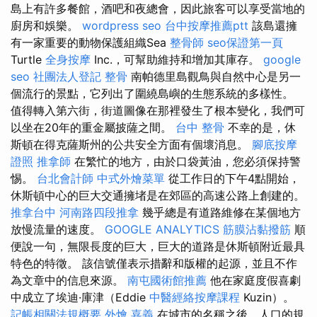
島上有許多餐館，酒吧和夜總會，因此旅客可以享受當地的
廚房和娛樂。
wordpress seo
台中按摩推薦ptt
該島還擁
有一家重要的動物保護組織Sea
整骨師
seo保證第一頁
Turtle
全身按摩
Inc.，可幫助維持和增加其庫存。
google
seo
社團法人登記
整骨
南帕德里島觀鳥與自然中心是另一
個流行的景點，它列出了圍繞島嶼的生態系統的多樣性。
值得轉入第六街，街道圖像在那裡發生了根本變化，我們可
以坐在20年的重金屬披薩之間。
台中 整骨
不幸的是，休
斯頓在得克薩斯州的公共安全方面有個壞消息。
腳底按摩
證照
推拿師
在繁忙的地方，由於口袋黃油，您必須保持警
惕。
台北會計師
中式外燴菜單
從工作日的下午4點開始，
休斯頓中心的巨大交通擁堵是在郊區的高速公路上創建的。
推拿台中
河南路四段推拿
幾乎總是有道路維修在某個地方
放慢流量的速度。
GOOGLE ANALYTICS
筋膜沾黏撥筋
順
便說一句，無限長度的巨大，巨大的道路是休斯頓附近最具
特色的特徵。 該信號僅表示措辭和版權的起源，並且不作
為文章中的信息來源。
南屯國術館推薦
他在家庭度假喜劇
中成立了埃迪·庫津（Eddie
中醫經絡按摩課程
Kuzin）。
記帳相關法規概要
外燴 嘉義
在城市的名稱之後，人口的規