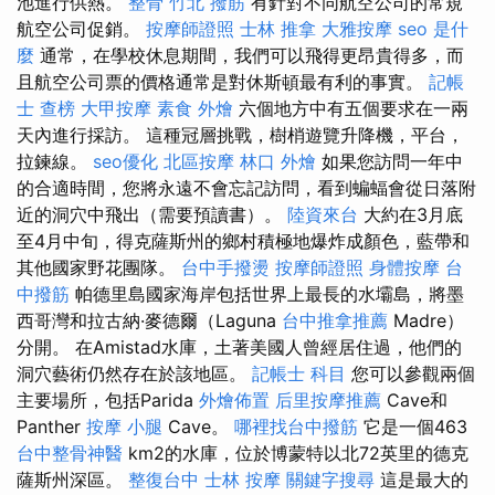
池進行供熱。
整骨
竹北 撥筋
有針對不同航空公司的常規
航空公司促銷。
按摩師證照
士林 推拿
大雅按摩
seo 是什
麼
通常，在學校休息期間，我們可以飛得更昂貴得多，而
且航空公司票的價格通常是對休斯頓最有利的事實。
記帳
士 查榜
大甲按摩
素食 外燴
六個地方中有五個要求在一兩
天內進行採訪。 這種冠層挑戰，樹梢遊覽升降機，平台，
拉鍊線。
seo優化
北區按摩
林口 外燴
如果您訪問一年中
的合適時間，您將永遠不會忘記訪問，看到蝙蝠會從日落附
近的洞穴中飛出（需要預讀書）。
陸資來台
大約在3月底
至4月中旬，得克薩斯州的鄉村積極地爆炸成顏色，藍帶和
其他國家野花團隊。
台中手撥燙
按摩師證照
身體按摩
台
中撥筋
帕德里島國家海岸包括世界上最長的水壩島，將墨
西哥灣和拉古納·麥德爾（Laguna
台中推拿推薦
Madre）
分開。 在Amistad水庫，土著美國人曾經居住過，他們的
洞穴藝術仍然存在於該地區。
記帳士 科目
您可以參觀兩個
主要場所，包括Parida
外燴佈置
后里按摩推薦
Cave和
Panther
按摩 小腿
Cave。
哪裡找台中撥筋
它是一個463
台中整骨神醫
km2的水庫，位於博蒙特以北72英里的德克
薩斯州深區。
整復台中
士林 按摩
關鍵字搜尋
這是最大的