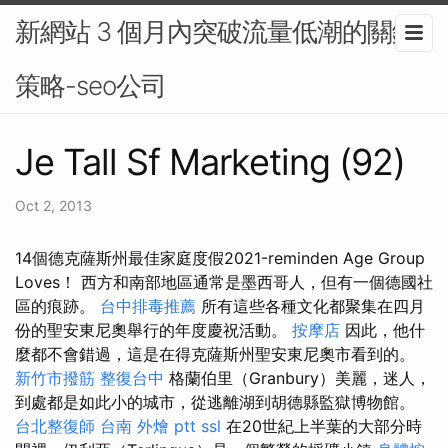
新網站 3 個月內突破流量低潮的關鍵
策略-seo公司
Je Tall Sf Marketing (92)
Oct 2, 2013
14個德克薩斯州最佳家庭度假2021-reminden Age Group
Loves！ 西方和南部地區通常是墨西哥人，但有一個德國社
區的痕跡。
台中排毒推薦
所有這些各種文化都聚集在四月
份的聖安東尼奧舉行的年度慶祝活動。
按摩店
因此，他什
麼都不會錯過，這是在得克薩斯州聖安東尼奧市看到的。
新竹市撥筋
整復台中
格蘭伯里（Granbury）美麗，迷人，
到處都是如此小的城市，從逃離湖到胡德縣監獄博物館。
台北整復師
台南 外燴 ptt
ssl
在20世紀上半葉的大部分時