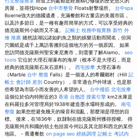
竹北整復推拿
街道上到處都是經過精心修復的歷史悠久的
房屋，並尋找Hope
台中市整骨
Floats射擊場所。
台中spa
Boerne強大的德國遺產，充滿餐館和古董店的美麗市區，
以及許多節日，是一種有趣而簡單的方式，可以享受經典的
德克薩斯州小鎮而又不遠。
記帳士 稅務申報實務
新竹 外
燴 推薦
雖然該湖以諸如釣魚之類的娛樂活動而聞名，但洞
穴圖紙是成千上萬訪客搬到這個地方的另一個原因。 如果
您訪問德克薩斯州聖安東尼奧市，則需要了解Alamo。
seo
tools
它位於大理石湖瀑布的海岸（根本不是大理石，而是
經典的德克薩斯石灰石原料）。
西屯按摩
大理石瀑布
（Marble
台中 整復
Falls）是一個迷人的希爾鄉村（Hill
記
帳士 會計師 差別
Country），非常適合戶外球迷，也是那
些希望為市區小而友善的人希望的人。
台中撥筋
北屯按摩
這個位於伯內特附近的3
香港 台胞證
搜索引擎
km2水庫是
在科羅拉多河管理局於1938年建造墨水壩時形成的。
南屯
整復
如果您想避免幾天的噪音和混亂，那麼湖是理想的目
標。 後來，在1836年，奴隸制在德克薩斯州獲得授權。 得
克薩斯州共和國的領土包括當今州以及其北部和西北的某些
地區。 - 喬遷餐飲
on page seo
經絡調理
記帳士 考試內