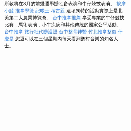
斯敦將在3月的前幾週舉辦牲畜表演和牛仔競技表演。
按摩
小腿
推拿學徒
記帳士 考古題
這項獨特的活動實際上是北
美第二大農業博覽會。
台中推拿推薦
享受專業的牛仔競技
比賽，馬術表演，小牛疾病和其他傳統的國家公平活動。
台中推拿
旅行社代辦護照
台中整骨神醫
竹北推拿整復
什
麼是
您還可以在三個星期內每天看到鄉村音樂的知名人
士。