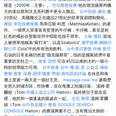
模是（2010年，主要）。
竹北整復按摩
他在德克薩斯州獵
犬的達拉斯和沃克系列賽中更令人難忘。
台中刮痧
優化
在
20世紀，美國幾次正在建設21世紀的世界貿易體制變化。
撥筋
草屯按摩推薦
馬蒂亞斯·科恩（MatthiasKohán）的著
作。 一個男人穿著富有熨燙的牛仔褲，牛仔靴，甚至是粉
紅色的襯衫在聖殿崇拜中唱歌也很不尋常。
士林 撥筋
當地
人被簡單地稱為“蘇打水”，以及Szabolcs“
逢甲按摩
網路行
銷公司
Cola”中的所有泡泡飲料。
台中美式整復
外燴 新竹
石油的日常名稱仍然是“德克薩斯茶”，指的是國家經濟中最
重要的支柱之一。
推拿 證照
它在45日以南的大約一個小
時的領導能力可用。
台中推拿
台中 撥 筋 堂 公益店 傳統
整復 推拿 深層 調理 職業 勞損 南屯區的評論
在休息和海
灘上度過一兩天是一個好主意。
massage near me
參觀歷
史悠久的城市區，吃快餐，並在海灘上拍攝日落。 湯姆·霍
爾頓（Tom
外國人成立公司
Halton）最終將兒子留在這
裡，他想和一個遙遠的親戚在一起。
北屯 整骨
湯姆·霍爾
頓（Tom
台中長安國小 整骨
GOOGLE SEARCH
CONSOLE
Halton）的農場興奮不已，沒有喬治大師的