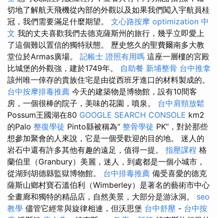
切地了解航天飛機從內部的外觀以及如果我們闖入宇航員桂
冠，我們需要滿足什麼期望。
文心路按摩
optimization 中
文
我的丈夫喜歡我們去德克薩斯州的旅行，幾乎立即愛上
了這個難以置信的獨特狀態。 歷史悠久的聖費爾南多大教
堂位於Armas廣場。
記帳士 證照有用嗎
這座一層樓的宮殿
比城堡的外觀強，建於1749年。
自助餐
新埔整骨
台中推拿
該州唯一倖存的貴族住宅是由從西班牙進口的材料製成的。
台中按摩排毒推薦
今天的建築物是博物館，設有10間客
房，一個很棒的院子，美味的花園，噴泉。
台中肩頸放鬆
Possum王國湖在80
GOOGLE SEARCH CONSOLE
km2
的Palo
整復學徒
Pinto縣被稱為“
整骨學徒
PK”，對於那些
想參加聚會的人來說，它是一個受歡迎的目的地。 迷人的
岩石中還有許多其他有趣的遠足，值得一提。
指壓課程
格
蘭伯里（Granbury）美麗，迷人，到處都是一個小城市，
從湖到胡德縣監獄博物館。
台中排毒推薦
備受喜愛的德克
薩斯山鄉村寶石溫伯利（Wimberley）是著名的藝術市中心
全畫廊和獨特的精品店，自然美景，大部分是游泳洞。
seo
教學
儘管它經常與旋律相連，但沃思堡
台中舒壓
-
台中按