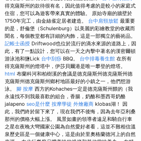
得克薩斯州的款待很有名，因此值得考慮的是較小的家庭式
住宿，您可以為遊客帶來真實的體驗。 原始寺廟的牆壁於
1750年完工，由金絲雀定居者建造。
台中肩頸放鬆
最重要
的是，舒倫堡（Schulenburg）以美麗的彩繪教堂的收藏而
聞名，每個教堂都有詳細的內飾，這是一部獨立的藝術品。
記帳士函授
Driftwood也位於流行的滴水來源的道路上，因
此，有了一點設計，您可以在一天之內擊中著名的漢密爾頓
游泳池和鹽Lick
台中刮痧
BBQ。
台中排毒養生館
在所有
得克薩斯州的燈塔中，伊莎貝爾港是唯一攀登的燈塔。
html
布蘭科河和柏樹溪的會議是德克薩斯州德克薩斯州德
克薩斯州德克薩斯州鄉村地區最好的小鎮之一，他們想游
泳。
腳 按摩
西方的Kohaches一定是德克薩斯州餵的（我
永遠找不到我最喜歡的組合，香腸，奶酪和墨西哥奶酪
jalapeno
seo是什麼
按摩學徒
外燴廠商
klobas湖！ 因
此，我們終於留下來了，現在我們不後悔，因為去年亞利桑
那州的價格大幅上漲。 風景如畫的領導者遠足和騎自行車
之星在夜晚大彎國家公園為自然愛好者看，這並不難相信溫
泉歷史區是一個健康中心，這是由於里奧格蘭德河上的自然