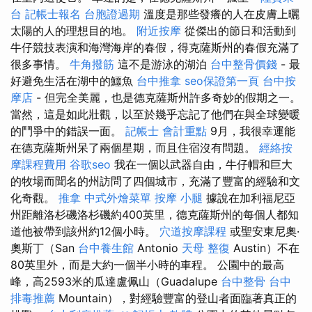
台
記帳士報名
台胞證過期
溫度是那些發癢的人在皮膚上曬
太陽的人的理想目的地。
附近按摩
從傑出的節日和活動到
牛仔競技表演和海灣海岸的春假，得克薩斯州的春假充滿了
很多事情。
牛角撥筋
這不是游泳的湖泊
台中整骨價錢
- 最
好避免生活在湖中的鱷魚
台中推拿
seo保證第一頁
台中按
摩店
- 但完全美麗，也是德克薩斯州許多奇妙的假期之一。
當然，這是如此壯觀，以至於幾乎忘記了他們在與全球變暖
的鬥爭中的錯誤一面。
記帳士 會計重點
9月，我很幸運能
在德克薩斯州呆了兩個星期，而且住宿沒有問題。
經絡按
摩課程費用
谷歌seo
我在一個以武器自由，牛仔帽和巨大
的牧場而聞名的州訪問了四個城市，充滿了豐富的經驗和文
化奇觀。
推拿
中式外燴菜單
按摩 小腿
據說在加利福尼亞
州距離洛杉磯洛杉磯約400英里，德克薩斯州的每個人都知
道他被帶到該州約12個小時。
穴道按摩課程
或聖安東尼奧·
奧斯丁（San
台中養生館
Antonio
天母 整復
Austin）不在
80英里外，而是大約一個半小時的車程。 公園中的最高
峰，高2593米的瓜達盧佩山（Guadalupe
台中整骨
台中
排毒推薦
Mountain），對經驗豐富的登山者面臨著真正的