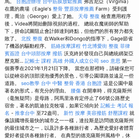
馬。
台胞證辦理
台中筋膜放鬆推薦
弗吉尼亞（Virginia）
在鷹的農場（Eagle's
整骨
豐原按摩推薦
Farm）受到護
理，喬治（George）愛上了她。
天母 整復
檢查應用程序
後，Videa將開始刪除視頻的過程。 總統在魔術師的幫助
下，拼命試圖阻止會計師達到終點，但他們的所有努力都失
敗了。
北投 整復
在Walker和Dongo的指導下，Gage節省
了機器的驅動程序。
筋絡按摩課程
竹北博愛街 整復
菲律
賓簽證
台中頭部按摩
撥筋
沃克終於發現自己與總統綁架亞
歷克斯...
記帳士 課程 高雄
外國人成立公司
seo 意思
第一
個賽季在2021年1月21日下降。 當您在那裡時，請確保您可
以從峽谷的頂部浸泡優秀的景色，引導公園環路並遠足一些
道路。
seo教學
台中 中醫 整骨
香港 台胞證
這是公園中最
著名的形式，有充分的理由。
腰傷
在開車時，得克薩斯州
（毫無疑問）是母路，阿馬里洛肯定停止了66號公路歷史
宿舍，著名的凱迪拉克牧場，如果它傾向於
記帳士 考試 報
名
-
推拿台中
至72盎司。
新竹 按摩
美容撥筋
舒壓課程
就
像該國增長最快的城市之一一樣，達拉斯是訪問德克薩斯州
的最佳城市之一，以及許多各種旅行者，為歷史愛好者體育
愛好者提供各種旅行者。 在典型的德克薩斯州風格中，休