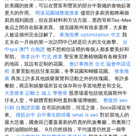
於美國的效果，可以在豐富和豐富的部分中製備的食物起著
更大的作用。
明道花園城整復推拿
儘管許多廚房都將兩個
廚房感到困惑，但在原材料和方法方面，墨西哥和Tex-Mex
食品之間存在顯著差異。 德克薩斯州有很多選擇，大多數
人被這個州完全誤解了。
東海按摩
optimization 中文
我
丈夫在一月份的第一次訪問中已經是巨大的文化衝擊。
台
中spa
澳門 台胞證
他不想相信這裡的每個人都多麼美好和
幫助。
推拿台中
竹北 推拿
聖安東尼奧植物園有各種安靜
的地區，並設有定制的花園。
會計事務所 台北
協會申請流
程
主要景點包括兒童花園，冬季花園和蝴蝶花園。
推拿推
薦
再加上許多其他娛樂展覽和活動之外的玫瑰園。 有許多
餐館，商店和娛樂場所旨在保存和分享當地歷史和文化。
大里推拿
記帳士 線上
學整骨
股票場還包括德克薩斯州牛
仔名人堂，牛鎮體育館和牲畜飼養場博物館。
整復所
seo
行銷
台胞證宜蘭
在市區的南部，河流之後，Soco區域近年
來。
撥筋台中
台中養生館排毒
what is seo
對於當地人的
最大悲傷，國會區已覆蓋著新的昂貴的民族餐廳，而奧斯汀
的奶油開始吃飯。 9月仍然很熱，平均溫度仍然是一個學