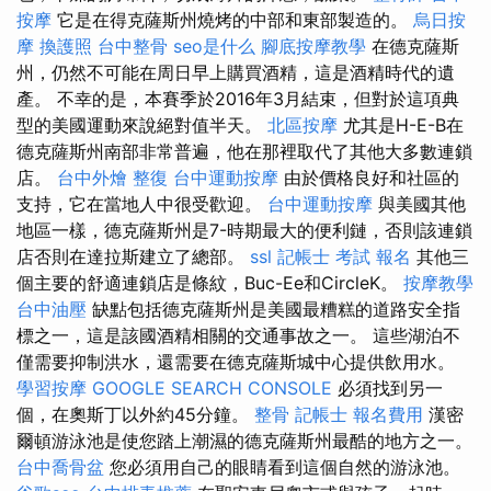
按摩
它是在得克薩斯州燒烤的中部和東部製造的。
烏日按
摩
換護照
台中整骨
seo是什么
腳底按摩教學
在德克薩斯
州，仍然不可能在周日早上購買酒精，這是酒精時代的遺
產。 不幸的是，本賽季於2016年3月結束，但對於這項典
型的美國運動來說絕對值半天。
北區按摩
尤其是H-E-B在
德克薩斯州南部非常普遍，他在那裡取代了其他大多數連鎖
店。
台中外燴
整復
台中運動按摩
由於價格良好和社區的
支持，它在當地人中很受歡迎。
台中運動按摩
與美國其他
地區一樣，德克薩斯州是7-時期最大的便利鏈，否則該連鎖
店否則在達拉斯建立了總部。
ssl
記帳士 考試 報名
其他三
個主要的舒適連鎖店是條紋，Buc-Ee和CircleK。
按摩教學
台中油壓
缺點包括德克薩斯州是美國最糟糕的道路安全指
標之一，這是該國酒精相關的交通事故之一。 這些湖泊不
僅需要抑制洪水，還需要在德克薩斯城中心提供飲用水。
學習按摩
GOOGLE SEARCH CONSOLE
必須找到另一
個，在奧斯丁以外約45分鐘。
整骨
記帳士 報名費用
漢密
爾頓游泳池是使您踏上潮濕的德克薩斯州最酷的地方之一。
台中喬骨盆
您必須用自己的眼睛看到這個自然的游泳池。