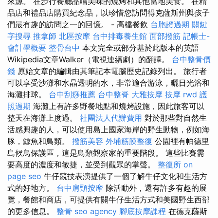
來源。 在步行餐廳品嚐美味的燒烤和其他當地美食。 在精
品店和禮品店購買紀念品，以珍惜您訪問得克薩斯州與孩子
們最有趣的訪問之一的回憶。 - 高檔餐飲
台胞證過期
關鍵
字搜尋
推拿師
北區按摩
台中排毒養生館
面部撥筋
記帳士-
會計學概要
整骨台中
本文完全或部分基於此版本的英語
Wikipedia文章Walker（電視連續劇）的翻譯。
台中整骨價
錢
原始文章的編輯由其筆記本電腦歷史記錄列出。 旅行者
可以享受沙灘和水晶透明的水，非常適合游泳，曬日光浴和
海灘排球。
台中刮痧推薦
台中整脊
大雅按摩
按摩
rwd
護
照過期
海灘上有許多野餐地點和燒烤設施，因此旅客可以
整天在海灘上度過。
社團法人代辦費用
對於那些對自然生
活感興趣的人，可以使用島上國家海岸的野生動物，例如海
豚，鯨魚和鳥類。
撥筋美容
外埔筋膜整復
公園裡有帕德里
島候鳥保護區，這是鳥類觀察家的重要階段。 這些比賽需
要高度的濃度和敏捷，並受到觀眾的掌聲。
整復所
on
page seo
牛仔競技表演提供了一個了解牛仔文化和生活方
式的好地方。
台中肩頸按摩
除活動外，還有許多有趣的展
覽，餐館和商店，可提供有關牛仔生活方式和美國野生西部
的更多信息。
整骨
seo agency
腳底按摩課程
在德克薩斯