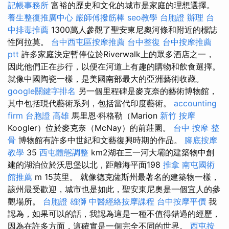
記帳事務所
富裕的歷史和文化的城市是家庭的理想選擇。
養生整復推廣中心
嚴師傅撥筋棒
seo教學
台胞證 辦理
台
中排毒推薦
1300萬人參觀了聖安東尼奧河條和附近的標誌
性阿拉莫。
台中西屯區按摩推薦
台中整復
台中按摩推薦
ptt
許多家庭決定暫停位於Riverwalk上的眾多酒店之一，
因此他們正在步行，以便在河道上有趣的購物和飲食選擇。
就像中國陶瓷一樣，是美國南部最大的亞洲藝術收藏。
google關鍵字排名
另一個里程碑是麥克奈的藝術博物館，
其中包括現代藝術系列，包括當代印度藝術。
accounting
firm
台胞證 高雄
馬里恩·科格勒（Marion
新竹 按摩
Koogler）位於麥克奈（McNay）的前莊園。
台中 按摩 整
骨
博物館有許多中世紀和文藝復興時期的作品。
腳底按摩
教學
35
西屯體態調整
km2湖在三一河大壩的建築物中創
建的湖泊位於沃思堡以北，距離海平面198
推拿
南屯國術
館推薦
m 15英里。 就像德克薩斯州最著名的建築物一樣，
該州最受歡迎，城市也是如此，聖安東尼奧是一個宜人的參
觀場所。
台胞證 雄獅
中醫經絡按摩課程
台中按摩平價
我
認為，如果可以的話，我認為這是一種不值得錯過的經歷，
因為在許多方面，這確實是一個完全不同的世界。
西屯按