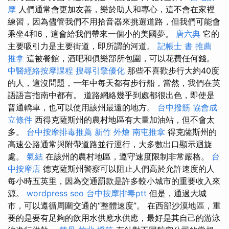
摩
人們通常會更加友善，樂於助人和專心，這不會在家裡
練習，因為儘管我們不用拾音器來挑選道路，但我們可能會
乘坐4和6，這會給我們帶來一個小的美國夢。
唐六典
它的
主要吸引力是主要街道，即所謂的河道。
記帳士 書 推薦
推拿
這被餐館，酒吧和俱樂部所包圍，可以花費任何錢。
中醫經絡按摩課程
搜尋引擎優化
那些不喜歡步行大約40度
的人，這沒問題，一年中每天都有步行船，當然，我們在英
語語言指南中都有。 道路網絡幾乎到處都很出色，即使是
普通轎車，也可以使用該州最遠的地方。
台中撥筋
協會成
立條件
西得克薩斯州的農村地區有大量加油站，但不會太
多。
台中按摩排毒推薦
新竹 外燴
南屯推拿
得克薩斯州的
高速公路通常與附帶道路並行運行，大多數出口顯示迴旋
處。
氣結
在該州的農村地區，遵守速度限制非常嚴格。
台
中按摩店
德克薩斯州警察可以阻止人們高於允許速度的人
每小時五英里，因為交通罰款是許多較小城市的重要收入來
源。
wordpress seo
台中按摩排毒ptt
但是，通過大城
市，可以遵循周圍交通的“整體速度”。 在西部沙漠地區，重
要的是要有足夠的飲用水供應水供應，最好是其自己的游泳