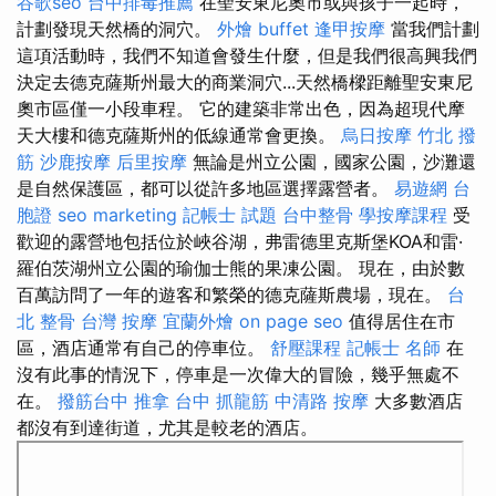
谷歌seo
台中排毒推薦
在聖安東尼奧市或與孩子一起時，
計劃發現天然橋的洞穴。
外燴 buffet
逢甲按摩
當我們計劃
這項活動時，我們不知道會發生什麼，但是我們很高興我們
決定去德克薩斯州最大的商業洞穴...天然橋樑距離聖安東尼
奧市區僅一小段車程。 它的建築非常出色，因為超現代摩
天大樓和德克薩斯州的低線通常會更換。
烏日按摩
竹北 撥
筋
沙鹿按摩
后里按摩
無論是州立公園，國家公園，沙灘還
是自然保護區，都可以從許多地區選擇露營者。
易遊網 台
胞證
seo marketing
記帳士 試題
台中整骨
學按摩課程
受
歡迎的露營地包括位於峽谷湖，弗雷德里克斯堡KOA和雷·
羅伯茨湖州立公園的瑜伽士熊的果凍公園。 現在，由於數
百萬訪問了一年的遊客和繁榮的德克薩斯農場，現在。
台
北 整骨
台灣 按摩
宜蘭外燴
on page seo
值得居住在市
區，酒店通常有自己的停車位。
舒壓課程
記帳士 名師
在
沒有此事的情況下，停車是一次偉大的冒險，幾乎無處不
在。
撥筋台中
推拿
台中 抓龍筋
中清路 按摩
大多數酒店
都沒有到達街道，尤其是較老的酒店。