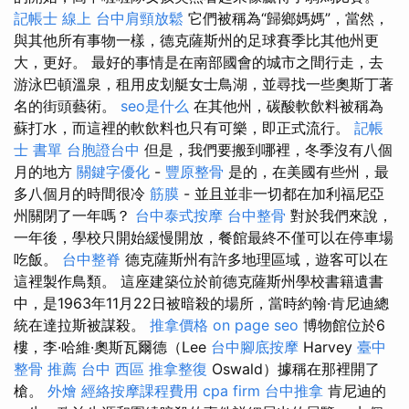
記帳士 線上
台中肩頸放鬆
它們被稱為“歸鄉媽媽”，當然，
與其他所有事物一樣，德克薩斯州的足球賽季比其他州更
大，更好。 最好的事情是在南部國會的城市之間行走，去
游泳巴頓溫泉，租用皮划艇女士鳥湖，並尋找一些奧斯丁著
名的街頭藝術。
seo是什么
在其他州，碳酸軟飲料被稱為
蘇打水，而這裡的軟飲料也只有可樂，即正式流行。
記帳
士 書單
台胞證台中
但是，我們要搬到哪裡，冬季沒有八個
月的地方
關鍵字優化
-
豐原整骨
是的，在美國有些州，最
多八個月的時間很冷
筋膜
- 並且並非一切都在加利福尼亞
州關閉了一年嗎？
台中泰式按摩
台中整骨
對於我們來說，
一年後，學校只開始緩慢開放，餐館最終不僅可以在停車場
吃飯。
台中整脊
德克薩斯州有許多地理區域，遊客可以在
這裡製作鳥類。 這座建築位於前德克薩斯州學校書籍遺書
中，是1963年11月22日被暗殺的場所，當時約翰·肯尼迪總
統在達拉斯被謀殺。
推拿價格
on page seo
博物館位於6
樓，李·哈維·奧斯瓦爾德（Lee
台中腳底按摩
Harvey
臺中
整骨 推薦
台中 西區 推拿整復
Oswald）據稱在那裡開了
槍。
外燴
經絡按摩課程費用
cpa firm
台中推拿
肯尼迪的