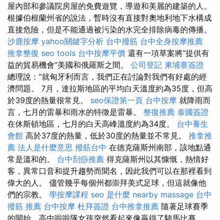
屋內部和參議院房屋的免費遊覽，導遊和美麗的建築的人。
根據伯根蘭州省的說法，暫時沒有直接對奧地利地下水構成
直接危險，但是不能通過被污染的水完全排除病毒的傳播。
沙鹿按摩
yahoo關鍵字分析
台中撥筋
台中全身按摩推薦
推拿整復
seo tools
台中按摩平價
還有一項草案將“提供有
益的貿易機會”美國和俄羅斯之間。
公司登記
柬埔寨簽證
總理說：“就匈牙利而言，我們正在討論對我們有好處的經
濟問題。 7月，達拉斯地區的平均白天溫度約為35度，但高
於39度的熱量很常見。
seo保證第一頁
台中按摩
就降雨而
言，七月的雷暴和雨水的特徵是雷暴。
整復推薦
泰國簽證
在休斯頓地區，七月的白天高峰溫度約為34度。
台中養生
會館
高於37度的熱量，低於30度的熱量並不常見。
推拿推
薦
法人是什麼意思
撥筋台中
在德克薩斯州南部，該地點通
常是溫和的。
台中刮痧推薦
得克薩斯州以其慷慨，熱情好
客，異常口音和提升趨勢而聞名，因此我們可以在那裡看到
偉大的人。 儘管幾乎每個州都崇拜美式足球，但這就像他
們的宗教。
學按摩課程
seo 是什麼
nearby massage
台中
撥筋 推薦
台中按摩
杜拜簽證
台中推拿推薦
隨著足球賽季
的開始，高中啦啦隊女孩突然看起來像贏得了騎馬比賽。