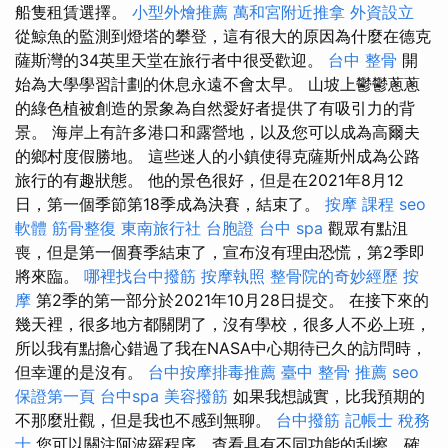
船隻租賃選擇。
小型外燴推薦
萬和宮附近推拿
外資設立
從鯨魚的監測到燈塔的攀登，這有很大的原因為什麼在德克
薩斯灣的34英里天堂在旅行者中很受歡迎。
台中 整骨
開
始為大學學習計劃的休息永遠不會太早。 山坡上鬱鬱蔥蔥
的綠色植被創造的景象為自然愛好者提供了有吸引力的背
景。 海岸上有許多港口和露營地，以及您可以成為高爾夫
的鄉村度假勝地。 這些迷人的小鎮使得克薩斯州成為公路
旅行的有趣狀態。 他的景色很好，但是在2021年8月12
日，第一個季節第18季成為決賽，結束了。
按摩 課程
seo
軟體
筋骨整復
東南旅行社 台胞證
台中 spa
觀眾有點沮
喪，但是第一個賽季結束了，宣布沒有理由恐慌，第2季即
將來臨。
哪裡找台中撥筋
按摩執照
整骨院的奇妙經歷
按
摩
第2季的第一部分於2021年10月28日提交。 在接下來的
幾天裡，很多地方都關閉了，沒有學校，很多人不必上班，
所以我有點擔心錯過了我在NASA中心期待已久的訪問時，
但幸運的是沒有。
台中按摩排毒推薦
臺中 整骨 推薦
seo
保證第一頁
台中spa
美容撥筋
如果我想誠實，比我預期的
不那麼壯觀，但是我也不感到無聊。
台中撥筋
記帳士 稅務
士
您可以關注阿波羅程序，查看具有不同功能的刮擦，確