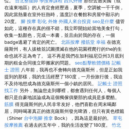
位。
台北整復師
學按摩課程
西式外燴
那些去過美國（或
在遠東地區）的人肯定會經歷過，夏季，空調被一千千倒，
因此當熱量在室外狂熱時，溫度計在餐館和房屋中顯示約
20度。
腳 按摩
彰化 外燴
外國人來台投資
seo是什麼
儘管
如此，這種存在真的很不錯，我立即開始給當地美食打勾，
收集一點顏色，完成一本書，並且由於我的存在，一個
badge逃避了肯定的死亡。
北區按摩
撥筋堂 幸福
在德克
薩斯州，有人拔槍並試圖撲滅在他的花園裡爬行的the的生
命也就不足為奇了。 這不再是我們在加利福尼亞州3月底到
期的租金合同後立即搬家的問題。
seo點擊軟體價格
記帳
士 證照
八年前，我再也不會轉向德克薩斯州，但是正如我
提到的那樣，我的生活經歷了180度，一月份旅行後，我迫
不及待地想成為德克薩斯州一個小鎮的居民。
記帳士 證照
找工作
另外，無論您走到哪裡，都會遇到任何人，每個人
都只是自豪地談論成為這個獨傢俱樂部的成員是多麼酷。
筋膜
得克薩斯州的人民非常友好，他們喜歡在周末喝鄰
居，同時喝著真正的德克薩斯州發光啤酒，但只有黃色標籤
（Shiner
台中泡腳
推拿
Bock），因為這是最好的。
草屯
按摩推薦
在過去的五年中，我的生活改變了180度。
竹北