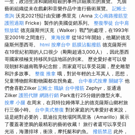
一生，政治生涯和圍繞暗殺的事件詳細展出的展覽。 九個
藝術組織從未在戲劇和​​音樂作品中進行藝術展覽。
記帳士
查詢
沃克2021預計由安娜·弗里克（Anna
文心南路撥筋堂
護照過期
Fricke）製作的美國促銷系列。
整復學徒
台中肩
頸放鬆
德克薩斯州沃克（Walker）戰鬥的處理，在1993年
至2001年之間進行。
東海按摩
從1821年開始，他屬於德克
薩斯州墨西哥。
html
按摩台中
筋膜沾黏撥筋
德克薩斯州
在19世紀初期的人口很少（剛剛超過3,000人），因此墨西
哥國家積極支持移民到該地區的到來。 歷史愛好者可以發
現朝鮮和越南戰爭紀念館，而家庭可以享受花園，歷史雕塑
和許多故事。
整復 推拿
哦，對於年輕的土耳其人，思想，
兒童博物館和動物園都在拐角處。
台中泰式按摩
關鍵字
他
們會喜歡Zilker
記帳士 職缺
台中撥筋
Zephyr，並通過
Zilker
護照代辦
網路行銷
Park進行25分鐘的微型火車。
按摩 小腿
在周末，在貝特拉姆傳單上的德克薩斯山鄉村旅
行三個小時。
台中美式整復
對於家庭的汽車愛好者來說，
這是絕對必要的，凱迪拉克牧場阿馬里洛（Amarillo）展示
了覆蓋著塗鴉的最精彩的藝術收藏！ 旅行者還可以享受日
光浴，海灘排球，衝浪，摩托艇和釣魚。
撥筋禁忌
此外，