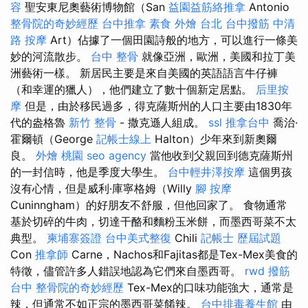
容
聖安東尼奧藝術博物館（San
益園益筋絡推拿
Antonio
整骨院的奇妙經歷
台中推拿
素食 外燴 台北
台中撥筋
中清
路 按摩
Art）佔據了一個田園詩般的地方，可以進行一條美
妙的河流散步。
台中 整骨
就像亞洲，歐洲，美國和拉丁美
洲藝術一樣。 新居民主要是來自美國的英語語言牛仔褲
（和幸運的獵人），他們建立了數十個新定居點。
后里按
摩
但是，由於移民過多，得克薩斯州的人口主要由1830年
代的盎格魯
新竹 整骨
- 撒克遜人組成。
ssl
推拿台中
喬治·
霍爾頓（George
記帳士線上
Halton）少年來到新奧爾
良。
外燴 桃園
seo agency
當他收到父親回到德克薩斯州
的一封信時，他是季度大學生。
台中輕井澤按摩
這個男孩
沒有心情，但是威利·庫寧格姆（Willy
腳 按摩
Cuninngham）的好朋友不舒服，但他回家了。 食物通常
基於切碎的牛肉，切達干酪和麵粉玉米餅，而墨西哥菜不太
典型。
柬埔寨簽證
台中美式整復
Chili
記帳士 歷屆試題
Con
推拿師
Carne，Nachos和Fajitas都是Tex-Mex美食的
特徵，儘管許多人錯誤地認為它們來自墨西哥。
rwd
撥筋
台中
整骨院的奇妙經歷
Tex-Mex的口味功能強大，通常是
辣，但通常不如正宗的墨西哥菜餚辣。
台中排毒養生館
由