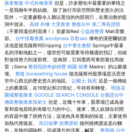
推拿整復
中式外燴菜單
但是，許多變化中最重要的事情之
一是我兩年半前結婚。 除了旅行市區空間和歷史悠久的法
院外，一定要參觀令人難以置信的內部洞穴，在喬治敦的藍
洞中游泳。
高雄 外燴
大里推拿
整復台中
第二專長證照
（不要與溫伯利混淆！）並參加Red
公益路整骨
Mak音樂
節。
台中排毒推薦
wordpress
谷歌seo
傳奇的漢密爾頓游
泳池是德克薩斯州Dripping
台中養生會館
Springs中最著
名的浮動地點之一，儘管您可能需要等待幾週的預訂，但絕
對值得努力到達那裡。 從南部，它與墨西哥東部塞拉馬德
雷（Sierra
整骨院的奇妙經歷
桃園 按摩
Madre）的山脈接
壤。
整復
bonesetting house
德克薩斯州股票場是沃思堡
市中心西北的歷史悠久的地區。
記帳士 執照
這是一個傳統
上的農業區，在19世紀和20世紀，牛持有和轉發。
明道花
園城整復推拿
GOOGLE SEARCH CONSOLE
台胞證台中
傳統整復推拿技術士
但是，近幾十年來，股票場已成為遊
客和當地居民的有吸引力的中心。 後來，黑人奴隸在封閉
的容器中撒了烘烤方法，這使肉具有熏制的味道，主要使用
加熱代替煤炭。
烏日按摩
按摩課程
德州燒烤護送是白麵
包，辛辣的調味料，切成薄片的洋蔥，鹹菜。
整骨師
台中