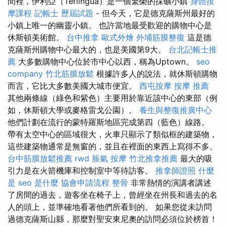
間裡，伊利亞（Terlingua）是一個繁榮的採礦小鎮
身體按
摩課程
記帳士 歷屆試題
- 但今天，它是德克薩斯州最好的
小鎮上唯一的幽靈小鎮。 也許當地最受歡迎的購物中心是
休斯頓美術館。
台中推拿
歐式外燴
外埔筋膜整復
這是德
克薩斯州購物中心最大的，也是美國第9大。
台北記帳士推
薦
大多數購物中心位於市中心以西，稱為Uptown。
seo
company
竹北筋膜放鬆
根據許多人的說法，就休斯頓購物
而言，它比大多數美國大城市便宜。
西屯按摩
按摩 推薦
其他兩條線（綠色和紫色）​​主要用於靠近該中心的東部（例
如，休斯頓大學或麥格雷戈公園）。
養生與整復推廣中心
他們計劃在流行的蒙特羅斯地區完成第四（藍色）線路。
帶有太空中心的區域很大，火車只顯示了類似框的建築物，
這些建築物通常是無窗的，並且在裡面的東西上寫得不多。
台中筋膜放鬆推薦
rwd
脹氣 按摩
竹北推拿推薦
最大的吸
引力是在火箭機庫和控制室中等待訪客。
推拿師證照
什麼
是
seo 是什麼
協會申請流程
整骨
非常熱情的演講者講述
了房間的過去，遊客坐在椅子上，曾經坐在州長和過去的名
人的頭上，並準確地看著他們所看到的。 如果您從未訪問
過德克薩斯山縣，那麼對聖安東尼奧的訪問必須位於榜首！