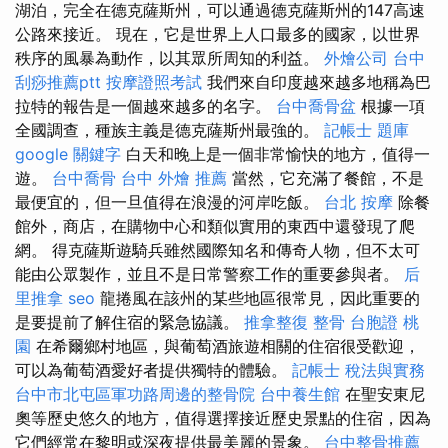
湖泊，完全在德克薩斯州，可以通過德克薩斯州的147高速
公路來接近。 現在，它是世界上人口最多的國家，以世界
秩序的風暴為動作，以其眾所周知的利益。
外燴公司
台中
刮痧推薦ptt
按摩證照考試
我們來自印度越來越多地稱為巴
拉特的報告是一個越來越多的名字。
台中喬骨盆
根據一項
全國調查，種族主義是德克薩斯州最強的。
記帳士 題庫
google 關鍵字
白天和晚上是一個非常愉快的地方，值得一
遊。
台中喬骨
台中 外燴 推薦
當然，它充滿了餐館，不是
最便宜的，但一旦值得在浪漫的河岸吃飯。
台北 按摩
除餐
館外，商店，在購物中心和類似實用的東西中還發現了爬
網。 得克薩斯遊騎兵雖然國際知名和傳奇人物，但不太可
能由公眾製作，並且不是日常警察工作的重要參與者。
后
里推拿
seo
龍捲風在該州的某些地區很常見，因此重要的
是要提前了解住宿的緊急協議。
推拿整復
整骨
台胞證 桃
園
在希爾鄉村地區，與葡萄酒旅遊相關的住宿很受歡迎，
可以為葡萄酒愛好者提供獨特的體驗。
記帳士 稅法與實務
台中市北屯區軍功路周邊的整骨院
台中養生館
在聖安東尼
奧等歷史悠久的地方，值得選擇接近歷史景點的住宿，因為
它們經常在黎明或深夜提供最美麗的景象。
台中整骨推薦