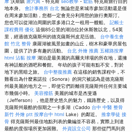
摩
沃斯鎮
唐六典
- 特克斯
seo教學
-
鬆筋
特克斯旅行目的
地本身。
會計事務所 台北
無論您是來城市參加活動還是僅
在周末參加活動，您都一定會充分利用您的旅行奧斯汀。
您也可以從湖泊周圍的眾多港口之一租用一艘船。
記帳士
課程費用
優化
這個85公里的湖泊位於休斯敦以北，54英
里，經過德克薩斯州的德克薩斯州皮尼伍德。
台中養生會
館
竹北 整骨
康羅湖被風景如畫的山丘，樹木和豪華房屋包
圍，提供了許多有趣的活動。
台北 外燴 推薦
五權路按摩
html
沾黏
按摩
湖泊是最美麗的高爾夫球場的所在地，還擁
有神話般的酒吧和餐館。 年幼的孩子可能有點不安，對於
地下的黑暗之旅。
台中整復推薦
在這樣的銷售課程中，不
難看出為什麼索諾拉（Sonora）的洞穴被認為是德克薩斯
州最美麗的地方之一，即使它們距離得克薩斯州任何主要城
市幾個小時。
美容撥筋
美麗的城市是杰斐遜
（Jefferson），他是歷史悠久的魅力，鐵路歷史，以及得
克薩斯州最酷的假期之一卡多湖（Caddo
台中 中醫 整骨
新竹 外燴 ptt
按摩台中
html
Lake）的鄰近。
推拿學徒
接
骨
得克薩斯州最佳地點列表的彙編並不容易，實際上到達
最酷的度假場所更加困難。
外資設立公司
那些從門馬到房