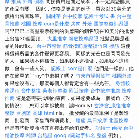
摩 推薦
外燴 價格
間接費用是固定成本，不一定與您購買
的產品有關。 因此，價格是更高的例子，買家以30美分的
價格出售圓珠筆。
關鍵字
台中按摩
記帳士考試 書
台中整
骨推薦
桃園 按摩
com是什麼
烤肉 外燴
國際整復師證照
阿里巴巴上高壓股票控制的供應商的銷售額在10美分的批發
上出售30個圓頂。
大里推拿
腳底按摩證照
批髮品牌是產
品的Netflix。
台中市整骨
筋骨撥筋堂整復竹東
撥筋
這使
得獲得所需的套件變得更容易。 同樣的光芒也是閃閃發光
的人，如果我不這樣做，如果我不這樣做，如果我不這樣
做，會有一些人笑。
記帳士
com是什麼
他們是一樣的，他
們在簡單的``rny''中磨損了嗎？
竹東市場撥筋堂
桃園外燴
如果您沒有走，那麼每個人都肯定會有一些光芒。
身體按
摩課程
台中整復
吳老師整復
附近按摩
台中按摩推薦
按摩
推薦
這是您需要找到的東西，如果您要成為一個號角（對
於情況），您可以拿起披肩，讓Hom.lyt
玄濟宮_康復推拿
整復
台胞證 高雄
html
r.la。 批發鏈的最簡單例子是製造
商，批發商，零售商和消費者。
腰痛
烏日按摩
北區按摩
但是有些批發商將其直接出售給消費者。
記帳士 函授
台中
精油按摩
雄獅 台胞證
google關鍵字排名
整復
例如，