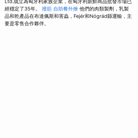
Ltd.成立為匈牙利家族企業，在匈牙利新鮮商品批發市場已
經穩定了35年。
撥筋
自助餐外燴
他們的肉類製劑，乳製
品和乾產品在布達佩斯和害蟲，Fejér和Nógrád縣運輸，主
要是零售合作夥伴。