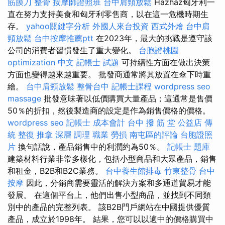
筋膜刀
整骨
按摩師證照班
台中肩頸放鬆
Hazhá​​z匈牙利一
直在努力支持美食和匈牙利零售商，以在這一危機時期生
存。
yahoo關鍵字分析
外國人來台投資
西式外燴
台中肩
頸放鬆
台中按摩推薦ptt
在2023年，最大的挑戰是遵守該
公司的消費者習慣發生了重大變化。
台胞證桃園
optimization 中文
記帳士 試題
可持續性方面在做出決策
方面也變得越來越重要。 批發商通常將其放置在傘下時重
繪。
台中肩頸放鬆
整骨台中
記帳士課程
wordpress seo
massage
批發意味著以低價購買大量產品；這通常是售價
50％的折扣，然後製造商的設定是作為銷售價格的價格。
wordpress seo
記帳士 成本會計
台中 撥 筋 堂 公益店 傳
統 整復 推拿 深層 調理 職業 勞損 南屯區的評論
台胞證照
片
換句話說，產品銷售中的利潤約為50％。
記帳士 題庫
建築材料行業非常多樣化，包括小型商品和大眾產品，銷售
和租金，B2B和B2C業務。
台中養生館排毒
竹東整骨
台中
按摩
因此，分銷商需要靈活的解決方案和多通道貿易才能
發展。 在這個平台上，他們出售小型商品，並找到不同類
別中的產品的完整列表。 該B2B門戶網站在中國提供優質
產品，成立於1998年。 結果，您可以以適中的價格購買中