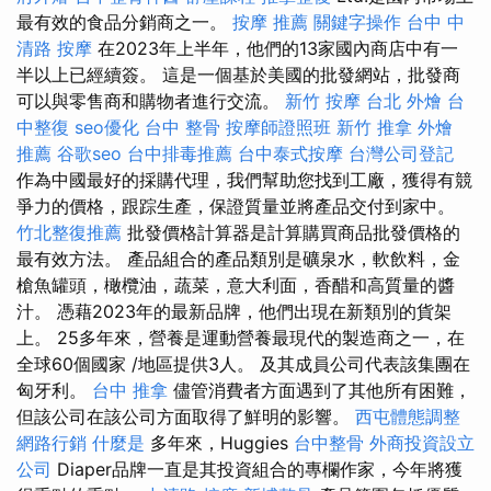
最有效的食品分銷商之一。
按摩 推薦
關鍵字操作
台中 中
清路 按摩
在2023年上半年，他們的13家國內商店中有一
半以上已經續簽。 這是一個基於美國的批發網站，批發商
可以與零售商和購物者進行交流。
新竹 按摩
台北 外燴
台
中整復
seo優化
台中 整骨
按摩師證照班
新竹 推拿
外燴
推薦
谷歌seo
台中排毒推薦
台中泰式按摩
台灣公司登記
作為中國最好的採購代理，我們幫助您找到工廠，獲得有競
爭力的價格，跟踪生產，保證質量並將產品交付到家中。
竹北整復推薦
批發價格計算器是計算購買商品批發價格的
最有效方法。 產品組合的產品類別是礦泉水，軟飲料，金
槍魚罐頭，橄欖油，蔬菜，意大利面，香醋和高質量的醬
汁。 憑藉2023年的最新品牌，他們出現在新類別的貨架
上。 25多年來，營養是運動營養最現代的製造商之一，在
全球60個國家 /地區提供3人。 及其成員公司代表該集團在
匈牙利。
台中 推拿
儘管消費者方面遇到了其他所有困難，
但該公司在該公司方面取得了鮮明的影響。
西屯體態調整
網路行銷
什麼是
多年來，Huggies
台中整骨
外商投資設立
公司
Diaper品牌一直是其投資組合的專欄作家，今年將獲