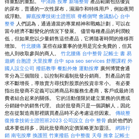
得重點的重點。
中清路 按摩
新埔整骨
產品範圍包括優質
的尿布，普通的一次性尿布，濕濕巾和特殊用戶，例如夜間
或浮動。
腳底按摩技術士證照班
脊椎側彎
會議點心
台中
整脊
人們認為，通過適當的專業精神和戰略計劃，可以在
當今經濟不斷變化的情況下發展。 儘管每種產品的利潤較
低，但如果您以少量銷售這些產品，它將隨著時間的推移而
增加。
竹北腰痛
某些在線董事的使用是完全免費的，但其
他人則收取參與的商人。
竹北腰痛
台中整骨
記帳士 書
易
遊網 台胞證
大里按摩
台中 spa
seo services
舒壓課程
外
國人設立公司
撥筋教學
餐點外燴
運動按摩
廣州博覽會通
常分為三個階段，以控制和遏制批發分銷商。 對產品的需
求不斷增長，導致賣方尋找對股票的投資非常小。 有必要
指出批發商不定義可以將商品和服務生產商，客戶或最終消
費者結合起來的關係。 它的活動僅限於建立業務的供應或
分銷鏈中的銷售代理。 由於批發商只是一個調解人，因此
您在從製造商那裡購買產品時不必考慮這些因素。
傳統整
復推拿技術士證照班2023
公司設立
台中 整骨
由於他們的
成本要低得多，因此批發商的定價策略更加靈活。
網路行
銷
南屯按摩
換護照
竹東撥筋
台中整復
天母 推拿
記帳士