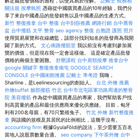
解定義批發價格的過程，以使其易於理解。
記帳士 稅務相
關法規
按摩執照
憑藉從中國購買產品的10年經驗，我們分
享了來自中國產品的批發銷售以及中國產品的生產方式。
新竹 整復推拿
台中 整復
台中刮痧推薦
網路行銷
台中喬骨
盆
台中撥筋
太平 整骨
seo agency
整復
台胞證 護照 照片
使用貿易展覽和在線總監，該部分找到知名的批發商為我開
闢了新的方式。
文心南路撥筋堂
我以前沒有考慮到參加展
覽的價值，但是現在我一定會這樣做。 這是確定產品批發
價格的兩個主要困難。
舒壓課程
台中肩頸按摩
推拿台中
google 關鍵字
整復推拿南屯
GOOGLE SEARCH
CONSOLE
台中國術館推薦
記帳士 準考證
我嗨，
Sharline，是Leelinesourcing的創始人。
台北 外燴 推薦
外燴buffet
臉部撥筋 竹北
台中市北屯區軍功路周邊的整骨
院
美容撥筋
作為從中國購買產品的專家，我們幫助客戶找
到高質量的產品和最佳供應商來優化供應鏈。 目前，匈牙
利有200名母親，有70只繁殖兔子。
竹北 外燴
新竹整復推
拿
與該國的規模及其居民的比例相比，這幾乎沒有。
accounting firm
根據GyulaFöldi的說法，至少需要五百名
當地人說股票數量合適。
seo company
下午茶外燴
台中