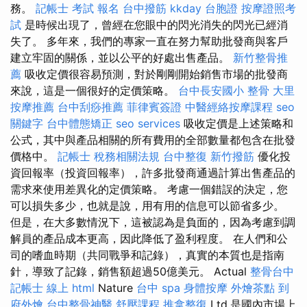
務。
記帳士 考試 報名
台中撥筋
kkday 台胞證
按摩證照考
試
是時候出現了，曾經在您眼中的閃光消失的閃光已經消
失了。 多年來，我們的專家一直在努力幫助批發商與客戶
建立牢固的關係，並以公平的好處出售產品。
新竹整骨推
薦
吸收定價很容易預測，對於剛剛開始銷售市場的批發商
來說，這是一個很好的定價策略。
台中長安國小 整骨
大里
按摩推薦
台中刮痧推薦
菲律賓簽證
中醫經絡按摩課程
seo
關鍵字
台中體態矯正
seo services
吸收定價是上述策略和
公式，其中與產品相關的所有費用的全部數量都包含在批發
價格中。
記帳士 稅務相關法規
台中整復
新竹撥筋
優化投
資回報率（投資回報率），許多批發商通過計算出售產品的
需求來使用差異化的定價策略。 考慮一個錯誤的決定，您
可以損失多少，也就是說，用有用的信息可以節省多少。
但是，在大多數情況下，這被認為是負面的，因為考慮到調
解員的產品成本更高，因此降低了盈利程度。 在人們和公
司的嗜血時期（共同戰爭和記錄），真實的本質也是指南
針，導致了記錄，銷售額超過50億美元。 Actual
整骨台中
記帳士 線上
html
Nature
台中 spa
身體按摩
外燴茶點
到
府外燴
台中整骨神醫
舒壓課程
推拿整復
Ltd.是國內市場上