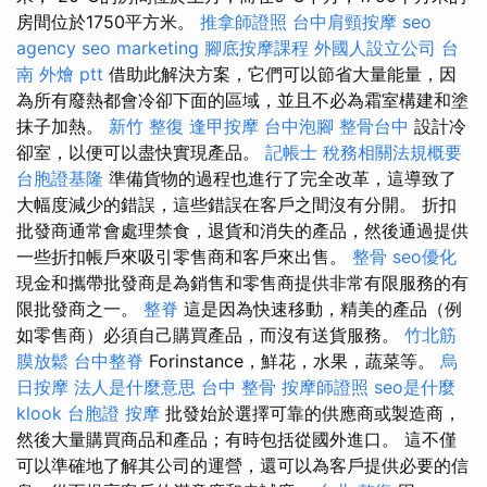
房間位於1750平方米。
推拿師證照
台中肩頸按摩
seo
agency
seo marketing
腳底按摩課程
外國人設立公司
台
南 外燴 ptt
借助此解決方案，它們可以節省大量能量，因
為所有廢熱都會冷卻下面的區域，並且不必為霜室構建和塗
抹子加熱。
新竹 整復
逢甲按摩
台中泡腳
整骨台中
設計冷
卻室，以便可以盡快實現產品。
記帳士 稅務相關法規概要
台胞證基隆
準備貨物的過程也進行了完全改革，這導致了
大幅度減少的錯誤，這些錯誤在客戶之間沒有分開。 折扣
批發商通常會處理禁食，退貨和消失的產品，然後通過提供
一些折扣帳戶來吸引零售商和客戶來出售。
整骨
seo優化
現金和攜帶批發商是為銷售和零售商提供非常有限服務的有
限批發商之一。
整脊
這是因為快速移動，精美的產品（例
如零售商）必須自己購買產品，而沒有送貨服務。
竹北筋
膜放鬆
台中整脊
Forinstance，鮮花，水果，蔬菜等。
烏
日按摩
法人是什麼意思
台中 整骨
按摩師證照
seo是什麼
klook 台胞證
按摩
批發始於選擇可靠的供應商或製造商，
然後大量購買商品和產品；有時包括從國外進口。 這不僅
可以準確地了解其公司的運營，還可以為客戶提供必要的信