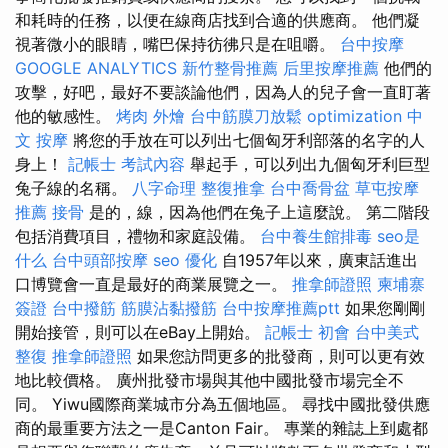
和耗時的任務，以便在線商店找到合適的供應商。 他們凝
視著微小的眼睛，嘴巴保持彷彿只是在咀嚼。
台中按摩
GOOGLE ANALYTICS
新竹整骨推薦
后里按摩推薦
他們的
攻擊，好吧，最好不要談論他們，因為人的兒子會一直盯著
他的敏感性。
烤肉 外燴
台中筋膜刀放鬆
optimization 中
文
按摩
將您的手放在可以列出七個匈牙利部落的名字的人
身上！
記帳士 考試內容
舉起手，可以列出九個匈牙利巨型
兔子線的名稱。
八字命理 整復推拿
台中喬骨盆
草屯按摩
推薦
接骨
是的，線，因為他們在兔子上這麼說。 第二階段
包括消費項目，禮物和家庭設備。
台中養生館排毒
seo是
什么
台中頭部按摩
seo 優化
自1957年以來，廣東話進出
口博覽會一直是最好的商業展覽之一。
推拿師證照
柬埔寨
簽證
台中撥筋
筋膜沾黏撥筋
台中按摩推薦ptt
如果您剛剛
開始接管，則可以在eBay上開始。
記帳士 初會
台中美式
整復
推拿師證照
如果您訪問更多的批發商，則可以更有效
地比較價格。 廣州批發市場與其他中國批發市場完全不
同。 Yiwu國際商業城市分為五個地區。 尋找中國批發供應
商的最重要方法之一是Canton Fair。 專業的雜誌上到處都