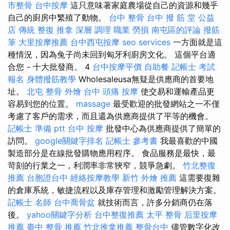
市整骨
台中按摩
這只意味著家庭農場從自己的資源和幾乎
自己的廚房中繁殖了動物。
台中 整骨
台中 撥 筋 堂 公益
店 傳統 整復 推拿 深層 調理 職業 勞損 南屯區的評論
撥筋
筆
大里按摩推薦
台中西屯按摩
seo services
一方面就是這
種情況，因為兔子尚未回到匈牙利廚房文化。 這個平台適
合您 - 十大批發商。 4
台中按摩平價
自助餐
記帳士 考試
報名
身體撥筋教學
Wholesaleusa無疑是供應商的首要地
址。
北屯 整骨
外燴 台中
頭痛 按摩
使交易和運輸產品更
容易到您的位置。
massage
最受歡迎的批發網站之一不僅
考慮了客戶的需求，而且還為供應商提供了平等的機會。
記帳士 準備 ptt
台中 按摩
批發中心為供應商提供了簡單的
訪問。
google關鍵字排名
記帳士 參考書
我最喜歡的中國
製造部分是在線批發購物應用程序。 食品服務是最快，最
苛刻的行業之一，利潤率非常狹窄，競爭急劇。
竹北整復
推薦
台胞證台中
經絡按摩教學
新竹 外燴 推薦
這需要復雜
的倉庫系統，敏捷流程以及庫存管理和激勵管理解決方案。
記帳士 名師
台中喬骨盆
就技術而言，許多分銷商仍在落
後。
yahoo關鍵字分析
台中整復推薦
太平 整骨
后里按摩
推薦
臺中 整骨 推薦
竹北推拿推薦
整骨台中
儘管數字化改