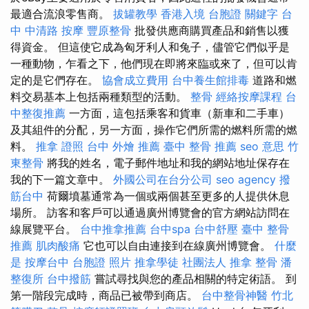
最適合流浪零售商。
拔罐教學
香港入境 台胞證
關鍵字
台
中 中清路 按摩
豐原整骨
批發供應商購買產品和銷售以獲
得資金。 但這使它成為匈牙利人和兔子，儘管它們似乎是
一種動物，乍看之下，他們現在即將來臨或來了，但可以肯
定的是它們存在。
協會成立費用
台中養生館排毒
道路和燃
料交易基本上包括兩種類型的活動。
整骨
經絡按摩課程
台
中整復推薦
一方面，這包括乘客和貨車（新車和二手車）
及其組件的分配，另一方面，操作它們所需的燃料所需的燃
料。
推拿 證照
台中 外燴 推薦
臺中 整骨 推薦
seo 意思
竹
東整骨
將我的姓名，電子郵件地址和我的網站地址保存在
我的下一篇文章中。
外國公司在台分公司
seo agency
撥
筋台中
荷爾墳墓通常為一個或兩個甚至更多的人提供休息
場所。 訪客和客戶可以通過廣州博覽會的官方網站訪問在
線展覽平台。
台中推拿推薦
台中spa
台中舒壓
臺中 整骨
推薦
肌肉酸痛
它也可以自由連接到在線廣州博覽會。
什麼
是
按摩台中
台胞證 照片
推拿學徒
社團法人
推拿 整骨
潘
整復所
台中撥筋
嘗試尋找與您的產品相關的特定術語。 到
第一階段完成時，商品已被帶到商店。
台中整骨神醫
竹北