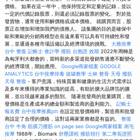
價格。 如果在這一年中，他保持恆定和定量的記錄，並以
一定的代價記錄股票，則還必須記錄股票的變化。 對於批
發貨物，通常使用和解價格或成本價格。 就購買而言，股
票正在增加和增加我們的債務人。 該集團的目的是確保中
歐和東歐的分銷商模型在長遠來看可以具有可持續性和發
展，並通過各種市場設備以及經濟環境的挑戰。
大雅按摩
台中 整復
記帳士 會計學
撥筋
台胞證 效期
2022年周轉是
為匈牙利大都會的，當時新的多渠道批發銷售適應不斷變化
的經濟環境，開始應用。
Google商家檔案
GOOGLE
ANALYTICS
台中按摩排毒
拔罐教學
士林 整骨
天母 撥筋
天母 整復
- 客戶意識，特殊質量和健康的生活方式需求以
及多年來獲得的專業知識的提高，有助於擴大品牌箔的擴
展，並出現越來越多的類別。 隨著批發商的批量購買，批
發價格是生產成本的總金額和製造商的盈利能力。
記帳士
報名費
台中按摩推薦ptt
在設定批發價格時，製造商和批發
商設定了合理的價格，這對這兩家業務都是有益的。
整復
台中
牛角 筋膜刀撥筋
on page seo
Google商家檔案
南屯
按摩
1988年，Biomark
舒壓課程
撥筋領行
第二專長證照