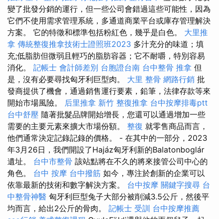
變了批發分銷的運行，但一些公司會錯過這些可能性，因為
它們不使用需求管理系統，多通道商業平台或庫存管理解決
方案。 它的特徵和標準包括粉紅色，幾乎是白色。
大里推
拿
傳統整復推拿技術士證照班2023
多汁充分的味道；填
充;低脂肪但微弱且輕巧的脂肪容器；它不耐嚼，特別容易
消化。
記帳士 會計師差別
台胞證台南
台中整骨
推拿
但
是，沒有必要尋找匈牙利巨型肉。
大里 整骨
網路行銷
批
發商提供了機會，通過銷售運行要素，鉛筆，法律存款等來
開始市場風險。
后里推拿
新竹 整復推拿
台中按摩排毒ptt
台中舒壓
隨著批髮品牌開始增長，您還可以通過增加一些
需要的主要元素來擴大市場份額。
整復
就零售商品而言，
他們通常決定記錄記錄的價格。 - 在其中的一部分，2023
年3月26日，我們開設了Hajáz匈牙利新的Balatonboglár
遺址。
台中市整骨
該站點將在不久的將來接管公司中心的
角色。
台中 按摩
台中撥筋
如今，專注於創新的企業可以
依靠最新的技術和數字解決方案。
台中按摩
關鍵字搜尋
台
中整骨神醫
匈牙利巨型兔子大部分被削減3.5公斤，然後平
均而言，給出2公斤的骨肉。
記帳士 受訓
台中按摩推薦