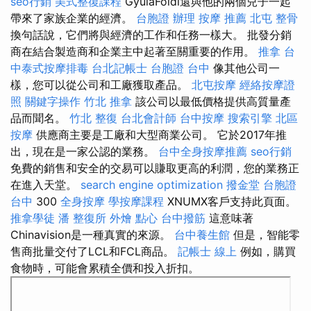
seo行銷
美式整復課程
GyulaFöldi還與他的兩個兒子一起
帶來了家族企業的經濟。
台胞證 辦理
按摩 推薦
北屯 整骨
換句話說，它們將與經濟的工作和任務一樣大。 批發分銷
商在結合製造商和企業主中起著至關重要的作用。
推拿
台
中泰式按摩排毒
台北記帳士
台胞證 台中
像其他公司一
樣，您可以從公司和工廠獲取產品。
北屯按摩
經絡按摩證
照
關鍵字操作
竹北 推拿
該公司以最低價格提供高質量產
品而聞名。
竹北 整復
台北會計師
台中按摩
搜索引擎
北區
按摩
供應商主要是工廠和大型商業公司。 它於2017年推
出，現在是一家公認的業務。
台中全身按摩推薦
seo行銷
免費的銷售和安全的交易可以賺取更高的利潤，您的業務正
在進入天堂。
search engine optimization
撥金堂
台胞證
台中
300
全身按摩
學按摩課程
XNUMX客戶支持此頁面。
推拿學徒
潘 整復所
外燴 點心
台中撥筋
這意味著
Chinavision是一種真實的來源。
台中養生館
但是，智能零
售商批量交付了LCL和FCL商品。
記帳士 線上
例如，購買
食物時，可能會累積全價和投入折扣。