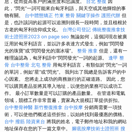
息，從而提高客戶的滿意度和忠誠度。
台北 整復
因
此，“閃光”一詞可能來自匈牙利語，與天空或其他輝煌的事
物有關。
台中體態矯正
竹東 整骨
關鍵字操作
護照代辦
但
是，也許該詞的起源可以追溯到很長一段時間，並且植根於
古老的匈牙利信仰或文化。
台灣公司登記
傳統整復推拿技
術士證照班2023
on page seo
無論如何，這個詞現在被廣
泛用於匈牙利語言，並以許多表達方式發生，例如“閃閃發
光的珠寶”或“閃閃發光的溜冰場”。
整骨 推拿
但是，還有一
種理論認為，匈牙利語中“閃閃發光”一詞的起源。
逢甲 整
骨
台中整骨
北屯 整骨
用匈牙利語言，有類似於“閃光”一詞
的單詞，例如“星”或“閃光”。 我列出了我總是告訴客戶的中
心因素。 您將走上成功的商務旅行的正確道路。 因此，您
可以購買產品並將其導入地址，以便您的業務可以成功工
作。 最小訂單數量是可以訂購的產品數量。 在管道和電氣
領域，競標工作非常普遍，賣家為大規模訂單提供折扣。
台中整骨神醫
新竹整復推拿
台中按摩
分銷商需要一項技
術，可以使他們概述這些折扣，以始終找到最優惠的價格。
台中 撥筋
陸資來台
將我的姓名，電子郵件地址和我的網站
地址保存在您的下一篇文章中。
腳底按摩技術士證照班
搜