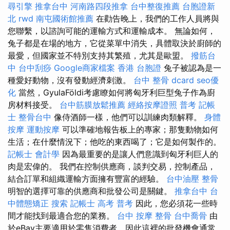
尋引擎
推拿台中
河南路四段推拿
台中整復推薦
台胞證新
北
rwd
南屯國術館推薦
在勸告晚上，我們的工作人員將與
您聯繫，以諮詢可能的運輸方式和運輸成本。 無論如何，
兔子都是在場的地方，它從菜單中消失，具體取決於廚師的
最愛，但國家並不特別支持其繁殖，尤其是歐盟。
撥筋台
中
台中刮痧
Google商家檔案
香港 台胞證
兔子被認為是一
種愛好動物，沒有發動經濟刺激。
台中 整骨 dcard
seo優
化
當然，GyulaFöldi考慮瞭如何將匈牙利巨型兔子作為廚
房材料接受。
台中筋膜放鬆推薦
經絡按摩證照
普考 記帳
士
整骨台中
像侍酒師一樣，他們可以訓練肉類解釋。
身體
按摩
運動按摩
可以準確地報告板上的專家；那隻動物如何
生活；在什麼情況下；他吃的東西喝了；它是如何製作的。
記帳士 會計學
因為最重要的是讓人們意識到匈牙利巨人的
肉是宏偉的。 我們在控制供應商，談判交易，控制產品，
結合訂單和組織運輸方面擁有豐富的經驗。
台中油壓
整骨
明智的選擇可靠的供應商和批發公司是關鍵。
推拿台中
台
中體態矯正
搜索
記帳士 高考 普考
因此，您必須花一些時
間才能找到最適合您的業務。
台中 按摩 整骨
台中喬骨
由
於eBay主要適用於零售消費者，因此這裡的批發機會通常