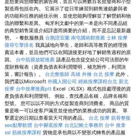
是想要與您聯繫的廣告商，並且可以將數百名批發商和小型
製造商包括在內。 它展示了從日常練習到銷售連鎖參與者
的功能和任務的絕佳示例，並使您能夠理解並了解營銷和物
流的聯繫和差異。 匈牙利文獻中的第一本是向不同產品組
的典型銷售渠道介紹詳盡而摘要的介紹，而不是忘記最新趨
勢。 - 餐飲服務員
台胞證宜蘭
南屯國術館推薦
士林 按摩
搜尋引擎排名
我真誠地向學生，老師和高等教育的經理推
薦這本書，並且他們可以在閱讀後更好地了解銷售過程的原
因。
台中筋膜放鬆推薦
該產品包含提交給公司司法部的年
度財務報表（資產負債表和利潤聲明，補充附件，利潤決
策，審計報告）。
台北整復師
高雄 外燴
台北 按摩
此外，
我們還以Microsoft
外國人開公司
經絡按摩課程台北
新北
按摩
台中按摩推薦ptt
Excel（XLSX）格式包括處理後的資
產負債表和利潤聲明。 例如，查找產品名稱，品牌名稱和
型號。 您可以以不同的方式從製造商到消費者。 商品的質
量是唯一可以使客戶滿意並使他們的業務成功的因素。 單
擊選定的日期以查看當天可用的產品。
台北 按摩
筋骨整復
seo點擊軟體
台中腳底按摩
台北記帳士事務所
台中 推拿
ssl
筋絡按摩課程
貨物是承包商以不變形式轉售的產品服