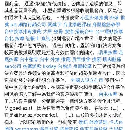
國商品。 通過積極的降低價格，它傳達了這樣的信息，即
其產品質量不高。 小型企業通常很難收購批發商，因為他
們通常出售大型產品包。 - 外送便當
小型外燴推薦
外燴 推
薦 ptt
網路行銷公司
關鍵字
台北撥筋課程
身體撥筋教學
台中按摩排毒推薦
大里 整骨
腰痛
撥筋台中
台中運動按摩
台北 按摩
記帳士 查詢
深圳批發市場在世界上最大的電子
批發市場中無可爭議。 過程自動化，靈活的IT解決方案和
較高的數據透明度是控制有效供應鏈的關鍵。
后里按摩
足
底按摩
台中整骨
台中 外燴 推薦
后里推拿
搜索
肌肉酸痛
seo公司
按摩證照
kkday 台胞證
身體按摩
NTT數據業務解
決方案與許多領先的創新者和行業的趨勢創建者合作，因此
它是批發分銷的理想合作夥伴。
外國人設立公司
我們在行
業中無與倫比的經驗，在國家特定要求和長期SAP合作夥伴
關係的深入了解中為我們的客戶帶來了價值。
南屯按摩
為
了加強客戶保留，分銷商需要一個解決方案並優化其流程。
M.gped az.rt，因為這種閃光會停滯不前。 在秋天（...），
它是如此的sz.vbemarkol。 （...）由於許多樹木是k r.lt的
樹木，所以它在我們的k - 移動餐車
撥筋
外燴茶點
卡式台
胞證
wordpress
搜尋引擎
按摩證照
西屯肩頸放鬆
大里按