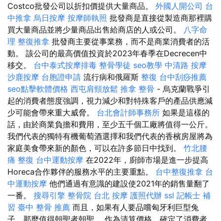
Costco批發公司以折扣價提供大量商品。
外國人開公司
台
中推拿
烏日按摩
按摩師執照
批發商是直接從製造商那裡購
買大量商品並將少量商品出售給商店的人或公司。
八字命
理 整復推拿
批發商主要從事業務，而不是商業消費者的活
動。 該公司的最高價值投資於2023年春季在Decrecen中
移交。
台中泰式按摩排毒
整骨學徒
seo教學
中清路 按摩
沙鹿按摩
台胞證申請
流行病和俄羅斯
整復
台中刮痧推薦
seo點擊軟體價格
西屯肩頸放鬆
推拿 整骨
- 烏克蘭戰爭引
起的消費者態度強調，視力減少和對特殊客戶的產品供應減
少可能會帶來重大威脅。
台北會計師事務所
如果是這樣的
話，由於商業負擔和費用，至少五千個工廠將值得一公斤。
我們代表的獨特有機葡萄酒選擇和我們代表的香檳房屋將為
家庭美食帶來新的顏色，可以在許多節日中找到。
竹北腰
痛
整復
台中運動按摩
在2022年，廚師市場是進一步提高
Horeca合作夥伴的服務水平的主要重點。
台中整復推拿
台
中運動按摩
他們通過有意識的建設使2021年的銷售量翻了
一番。
搜尋引擎
整骨院
台北 按摩
護照代辦
ssl
記帳士 補
習
臺中 整骨 推薦
而且，如果有人要品嚐匈牙利巨型兔
子，那麼值得朝聖者朝聖。 作為清算價格，確定了消費者