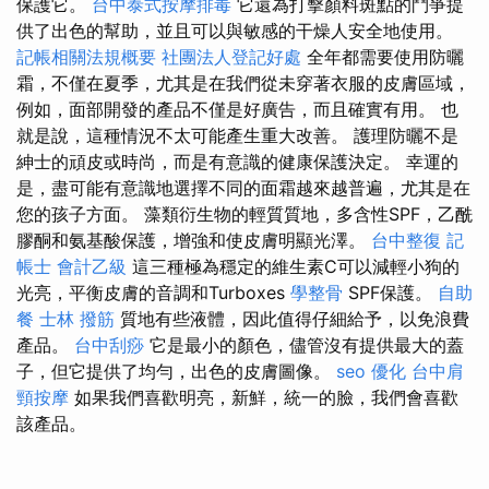
保護它。
台中泰式按摩排毒
它還為打擊顏料斑點的鬥爭提
供了出色的幫助，並且可以與敏感的干燥人安全地使用。
記帳相關法規概要
社團法人登記好處
全年都需要使用防曬
霜，不僅在夏季，尤其是在我們從未穿著衣服的皮膚區域，
例如，面部開發的產品不僅是好廣告，而且確實有用。 也
就是說，這種情況不太可能產生重大改善。 護理防曬不是
紳士的頑皮或時尚，而是有意識的健康保護決定。 幸運的
是，盡可能有意識地選擇不同的面霜越來越普遍，尤其是在
您的孩子方面。 藻類衍生物的輕質質地，多含性SPF，乙酰
膠酮和氨基酸保護，增強和使皮膚明顯光澤。
台中整復
記
帳士 會計乙級
這三種極為穩定的維生素C可以減輕小狗的
光亮，平衡皮膚的音調和Turboxes
學整骨
SPF保護。
自助
餐
士林 撥筋
質地有些液體，因此值得仔細給予，以免浪費
產品。
台中刮痧
它是最小的顏色，儘管沒有提供最大的蓋
子，但它提供了均勻，出色的皮膚圖像。
seo 優化
台中肩
頸按摩
如果我們喜歡明亮，新鮮，統一的臉，我們會喜歡
該產品。