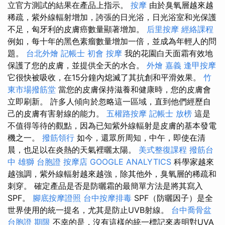
立官方測試的結果在產品上指示。
按摩
由於臭氧層越來越
稀疏，紫外線輻射增加，誇張的日光浴，日光浴室和光保護
不足，匈牙利的皮膚癌數量顯著增加。
后里按摩
經絡課程
例如，每十年的黑色素瘤數量增加一倍，並成為年輕人的問
題。
台北外燴
記帳士 初會
按摩
我的花園白天面霜有效地
保護了您的皮膚，並提供全天的水合。
外燴 嘉義
逢甲按摩
它很快被吸收，在15分鐘內熄滅了其抗創和平滑效果。
竹
東市場撥筋堂
當您的皮膚保持滋養和健康時，您的皮膚會
立即刷新。 許多人傾向於忽略這一區域，直到他們經歷自
己的皮膚有害射線的能力。
五權路按摩
記帳士 放榜
這是
不值得等待的觀點，因為已知紫外線輻射是皮膚的基本發電
機之一。
撥筋領行
如今，還眾所周知，中午，即使在清
晨，也足以在炎熱的天氣裡曬太陽。
美式整復課程
撥筋台
中
雄獅 台胞證
按摩店
GOOGLE ANALYTICS
科學家越來
越強調，紫外線輻射越來越強，除其他外，臭氧層的稀疏和
刺穿。 確定產品是否是防曬霜的最簡單方法是將其寫入
SPF。
腳底按摩證照
台中按摩排毒
SPF（防曬因子）是全
世界使用的統一提名，尤其是防止UVB射線。
台中喬骨盆
台胞證 期限
不幸的是，沒有這樣的統一標記來表明對UVA