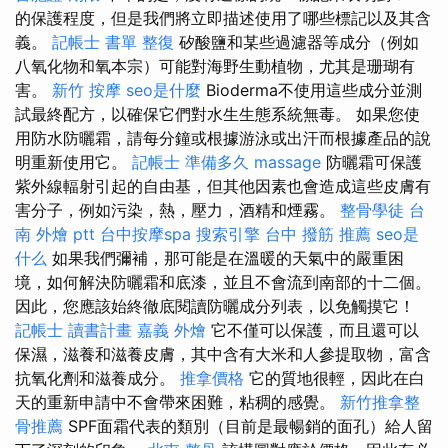
的保護程度，但是我們將立即描述使用了哪些標記以及其含
義。
記帳士 書單
整復
矽酸鹽和某些過濾器等成分（例如
八氧化物和氧本宗）可能對海野生動植物，尤其是珊瑚有
害。
新竹 按摩
seo是什麼
Bioderma不使用這些成分並測
試最終配方，以確保它們對水生生態系統無毒。 如果您使
用防水防曬霜，請每分鐘或根據游泳或出汗而根據產品的說
明重新使用它。
記帳士 準備多久
massage
防曬霜可保護
紫外線輻射引起的自由基，但其他因素也會造成這些皮膚有
害分子，例如污染，熱，壓力，酒精和煙霧。
整骨學徒
台
南 外燴 ptt
台中按摩spa
搜索引擎
台中 撥筋 推薦
seo是
什么
如果我們彌補，那可能是在溫暖的天氣中的嚴重困
境，如何解決防曬霜和底漆，並且不會流到南部的十二個。
因此，您應該始終徹底閱讀防曬成分列表，以免觸摸它！
記帳士 讀書計畫
嘉義 外燴
它不僅可以保護，而且還可以
保濕，滋養和滋養皮膚，其中含有大米和人參提取物，富含
抗氧化劑和滋養成分。
推拿價格
它的質地很輕，因此在白
天的重新申請中不會帶來困難，粘稠的感覺。
新竹推拿整
骨推薦
SPF面霜代表的類別（目前是最暢銷的面孔）給人留