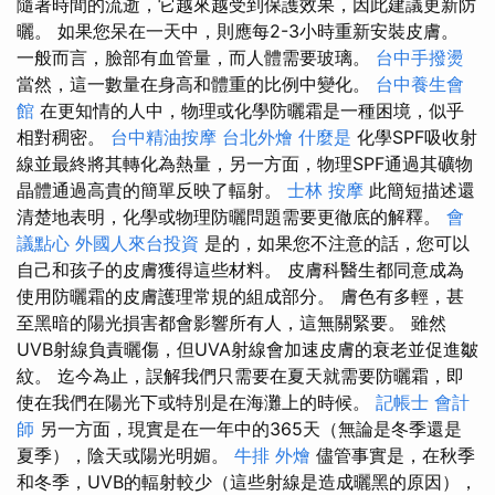
隨著時間的流逝，它越來越受到保護效果，因此建議更新防
曬。 如果您呆在一天中，則應每2-3小時重新安裝皮膚。
一般而言，臉部有血管量，而人體需要玻璃。
台中手撥燙
當然，這一數量在身高和體重的比例中變化。
台中養生會
館
在更知情的人中，物理或化學防曬霜是一種困境，似乎
相對稠密。
台中精油按摩
台北外燴
什麼是
化學SPF吸收射
線並最終將其轉化為熱量，另一方面，物理SPF通過其礦物
晶體通過高貴的簡單反映了輻射。
士林 按摩
此簡短描述還
清楚地表明，化學或物理防曬問題需要更徹底的解釋。
會
議點心
外國人來台投資
是的，如果您不注意的話，您可以
自己和孩子的皮膚獲得這些材料。 皮膚科醫生都同意成為
使用防曬霜的皮膚護理常規的組成部分。 膚色有多輕，甚
至黑暗的陽光損害都會影響所有人，這無關緊要。 雖然
UVB射線負責曬傷，但UVA射線會加速皮膚的衰老並促進皺
紋。 迄今為止，誤解我們只需要在夏天就需要防曬霜，即
使在我們在陽光下或特別是在海灘上的時候。
記帳士 會計
師
另一方面，現實是在一年中的365天（無論是冬季還是
夏季），陰天或陽光明媚。
牛排 外燴
儘管事實是，在秋季
和冬季，UVB的輻射較少（這些射線是造成曬黑的原因），