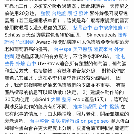
可靠地工作，必須充分吸收過濾器，因此建議在一天停留之
前使用20分鐘。
整復
台胞證 護照 照片
紫外線很容易穿透
雲層（甚至是煙霧或車窗），這就是為什麼專家說我們需要
使用防曬霜以避免曬傷的原因。
整骨台中
台中按摩推薦ptt
Schüssler天然防曬霜包含NR的面孔。 Skinceuticals
按摩
證照
竹北腰痛
Award-獲獎防曬霜可以保護我免受葡萄酒衰
老和葡萄酒癌的侵害。
台中spa
美容撥筋
陸資來台
外燴
桃園
經過臨床測試的有效配方，不含香水和PABA。
北屯
整骨
外燴 台中
UV-Straw適合所有類型的葡萄酒，葡萄酒
和生活方式，包括礦物，有機和混合紫外線。 對於我們的
膚色尤其如此，這在冬季和夏季暴露於紫外線輻射。 因
此，我們選擇哪種奶油來保護我們的皮膚並不重要。 有關
產品標籤的信息可以幫助做出決定。 2）建議在動作前的
30天內使用（非Sold
大里 整骨
-sold產品15天），這可能
與涉及該動作的藥房有所不同。
推拿師證照
台中 撥筋
在
沒有此事的情況下，由太陽損壞，照片老化，開始並加速的
衰老過程。
台中整骨
腳底按摩證照
on page seo
膠原蛋白
和彈性蛋白會在更大程度上分解，皮膚會隨著時間的流逝而