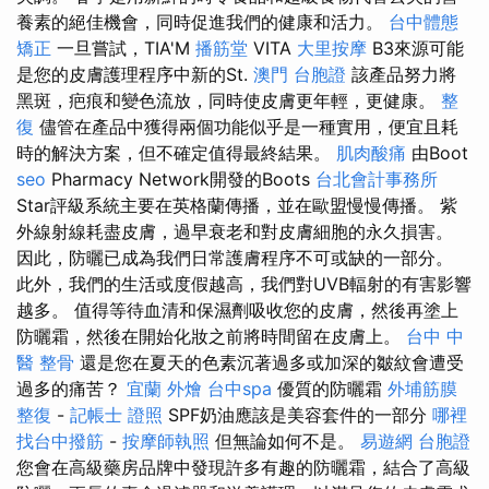
養素的絕佳機會，同時促進我們的健康和活力。
台中體態
矯正
一旦嘗試，TIA'M
播筋堂
VITA
大里按摩
B3來源可能
是您的皮膚護理程序中新的St.
澳門 台胞證
該產品努力將
黑斑，疤痕和變色流放，同時使皮膚更年輕，更健康。
整
復
儘管在產品中獲得兩個功能似乎是一種實用，便宜且耗
時的解決方案，但不確定值得最終結果。
肌肉酸痛
由Boot
seo
Pharmacy Network開發的Boots
台北會計事務所
Star評級系統主要在英格蘭傳播，並在歐盟慢慢傳播。 紫
外線射線耗盡皮膚，過早衰老和對皮膚細胞的永久損害。
因此，防曬已成為我們日常護膚程序不可或缺的一部分。
此外，我們的生活或度假越高，我們對UVB輻射的有害影響
越多。 值得等待血清和保濕劑吸收您的皮膚，然後再塗上
防曬霜，然後在開始化妝之前將時間留在皮膚上。
台中 中
醫 整骨
還是您在夏天的色素沉著過多或加深的皺紋會遭受
過多的痛苦？
宜蘭 外燴
台中spa
優質的防曬霜
外埔筋膜
整復
-
記帳士 證照
SPF奶油應該是美容套件的一部分
哪裡
找台中撥筋
-
按摩師執照
但無論如何不是。
易遊網 台胞證
您會在高級藥房品牌中發現許多有趣的防曬霜，結合了高級