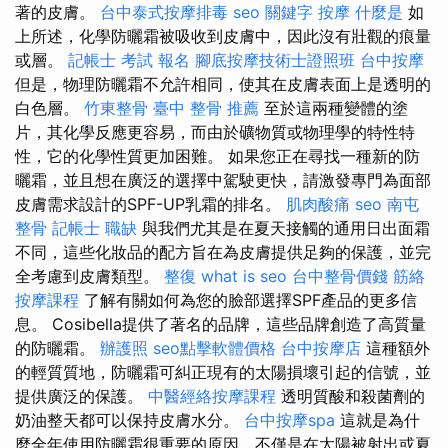
著的皮膚。
台中泰式按摩排毒
seo 關鍵字
按摩
什麼是
如
上所述，化學防曬霜被吸收到皮膚中，因此沒有壯觀的痕量
或層。
記帳士 考試 報名
腳底按摩技術士證照班
台中按摩
但是，物理防曬霜不允許相同，使其在皮膚表面上是透明的
白色層。
竹東整骨
臺中 整骨 推薦
至於這兩種變體的塗
片，其化學反應更容易，而由於礦物質或物理學的特性特
性，它的化學性質更加困難。 如果您正在尋找一種新的防
曬霜，並且想在廣泛的選擇中駕駛更快，請激發專門為面部
皮膚需求設計的SPF-UP乳霜的排名。
肌肉酸痛
seo
南屯
整骨
記帳士 職缺
與我們尤其是在夏天接觸的通用日出面霜
不同，這些化妝品的配方旨在為皮膚提供足夠的保護，並完
全考慮到皮膚類型。
整復
what is seo
台中整骨價錢
筋絡
按摩課程
了解有關如何為您的臉部選擇SPF產品的更多信
息。 Cosibella提供了著名的品牌，這些品牌創造了高質量
的防曬霜。
辦護照
seo點擊軟體價格
台中按摩店
這種額外
的輕質質地，防曬霜可糾正現有的太陽損壞引起的信號，並
提供廣泛的保護。
中醫經絡按摩課程
透明質酸和殺菌劑的
奶油整天都可以保持皮膚水分。
台中按摩spa
這就是為什
麼全年使用防曬霜很重要的原因，不僅是在太陽被射出或夏