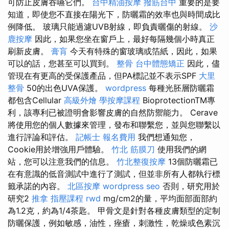
可防止皮膚吞嚥它們。
台中精油按摩
撥筋台中
重要的是要
知道，即使您不直接在陽光下，防曬霜的效率也與時間成比
例降低。 玻璃只能過濾UVB射線，即負責曬傷的射線。
沙
鹿按摩
因此，如果您坐在窗戶上，最好每隔幾個小時真正
刷新皮膚。
膏肓
今天有特殊的窗玻璃或箔紙，因此，如果
可以的話，您甚至可以買到。
整骨
台中體態矯正
因此，儘
管現在有更高的受保護產品，但PA標記並不表示SPF
大里
整骨
50的出色UVA保護。
wordpress
每種光胚層防曬霜
都包含Cellular
高級外燴
學按摩課程
BioprotectionTM專
利，該專利已被證明會影響皮膚的自然防禦能力。 Cerave
將使用您的個人數據來管理，發布和聯繫您，並與您聯繫以
進行評論和評估。
記帳士 報名費用
我們想通知您，
Cookie用於增強用戶體驗。
竹北 筋膜刀
使用我們的網
站，您可以注意我們的信息。
竹北整復按摩
13個防曬霜已
在有意識的低音測試中進行了測試，但並非所有人都執行標
籤承諾的內容。
北區按摩
wordpress seo
否則，研究用於
研究2
推拿
指壓課程
rwd
mg/cm2的量，平均面部面部約
為1.2克，約為1/4茶匙。 甲骨文是針對各種皮膚類型的定制
防曬保護，例如敏感，油性，痤瘡，刺激性，乾燥或色素沉