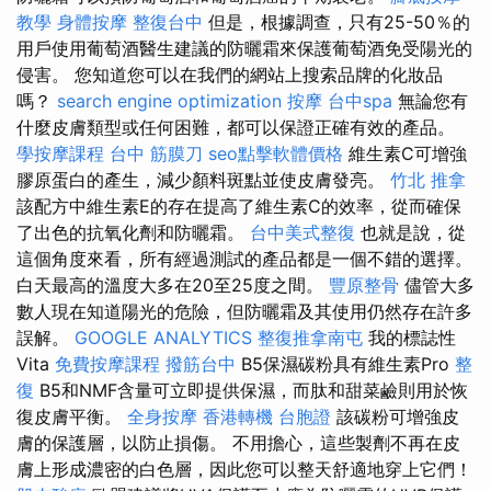
教學
身體按摩
整復台中
但是，根據調查，只有25-50％的
用戶使用葡萄酒醫生建議的防曬霜來保護葡萄酒免受陽光的
侵害。 您知道您可以在我們的網站上搜索品牌的化妝品
嗎？
search engine optimization
按摩
台中spa
無論您有
什麼皮膚類型或任何困難，都可以保證正確有效的產品。
學按摩課程
台中 筋膜刀
seo點擊軟體價格
維生素C可增強
膠原蛋白的產生，減少顏料斑點並使皮膚發亮。
竹北 推拿
該配方中維生素E的存在提高了維生素C的效率，從而確保
了出色的抗氧化劑和防曬霜。
台中美式整復
也就是說，從
這個角度來看，所有經過測試的產品都是一個不錯的選擇。
白天最高的溫度大多在20至25度之間。
豐原整骨
儘管大多
數人現在知道陽光的危險，但防曬霜及其使用仍然存在許多
誤解。
GOOGLE ANALYTICS
整復推拿南屯
我的標誌性
Vita
免費按摩課程
撥筋台中
B5保濕碳粉具有維生素Pro
整
復
B5和NMF含量可立即提供保濕，而肽和甜菜鹼則用於恢
復皮膚平衡。
全身按摩
香港轉機 台胞證
該碳粉可增強皮
膚的保護層，以防止損傷。 不用擔心，這些製劑不再在皮
膚上形成濃密的白色層，因此您可以整天舒適地穿上它們！