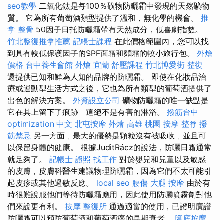
seo教學
二氧化鈦是每100％礦物防曬霜中發現的天然礦物
質。 它為所有葡萄酒類型提供了溫和，無化學的機會。
推
拿 整骨
50因子日托防曬霜帶有天然成分，低喜劇指數。
竹北整復推拿推薦
記帳士課程
在此價格範圍內，您可以找
到具有較低保護因子的SPF面霜和麵霜的較小旅行包。
外燴
價格
台中養生會館
外燴 宜蘭
舒壓課程
竹北博愛街 整復
還提供已知和鮮為人知的品牌的防曬霜。 即使在化妝品治
療或運動型生活方式之後，它也為所有類型的葡萄酒提供了
出色的解決方案。
外資設立公司
礦物防曬霜的唯一缺點是
它在其上留下了痕跡，這絕不是有害的淋浴。
撥筋台中
optimization 中文
北屯按摩
外燴 高雄
桃園 按摩
整脊
撥
筋禁忌
另一方面，最大的優勢是顆粒沒有被吸收，並且可
以保留身體的健康。 根據JuditRácz的說法，防曬日霜通常
就足夠了。
記帳士 證照 找工作
對於嬰兒和兒童以及敏感
的皮膚，皮膚科醫生建議物理防曬霜，因為它們不太可能引
起皮疹或其他過敏反應。
local seo
腰傷
大腿 按摩
由於有
時很難說服他們等待防曬霜應用，因此使用防曬噴霧劑對他
們來說更有利。
按摩
整復所
通過適當的使用，已證明廣譜
防曬霜可以預防葡萄酒和葡萄酒癌的早期衰老。
腳底按摩