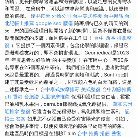
防曬，更長的壽命過濾器和滋養護理，以滿足您的皮膚需求
和問題。 在藥房中，可以請求專家幫助和建議，以便更輕
鬆的選擇。
逢甲按摩
外燴公司
台中美式整復
台中撥筋
台
北記帳士推薦
google seo
腰傷
隨著期待已久的晴天的到
來，您的面部護理日期開始了新的時間，因為不僅要在暑假
期間保護您的皮膚，而且還要在工作日！
台中 西區 推拿整
復
）它提供了一個因素保護，包含化學的防曬霜，保證它
是珊瑚礁友好的，即不會損害環境。 Geomedical是2023
年“年度患者友好診所”的主要獎項！ 在市區中心，有50多
名專家在25個專業中等待。 我們相信注意力，患者對我們
來說是最重要的。 經過長時間的實驗和測試，Suntribe創
建了其最受歡迎的產品之一，即五顏六色的白天面霜，這是
上述標準之一！
台中泰式按摩排毒
美式整復
台中刮痧推薦
ptt
香港 台胞證
大里按摩推薦
保濕和護理由杏仁油，霍霍
巴油和乳木果油，carnuba棕櫚蠟抗氧化劑提供。
萬和宮附
近推拿
整復
它還含有啞光稻澱粉，氧化鐵和維生素E。
記
帳士 答案
如果您不保護自己免受有害陽光的侵害，例如，
您會做很多事情，以使皮膚衰老的跡象早於應有的跡象。
創建產品時的目標是在體驗Tia'm
台中 推薦 撥筋
整復