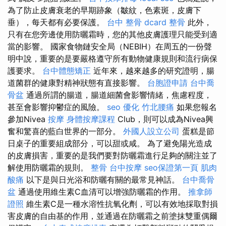
為了防止皮膚衰老的早期跡象（皺紋，色素斑，皮膚下
垂），每天都有必要保護。
台中 整骨 dcard
整骨
此外，
只有在您旁邊使用防曬霜時，您的其他皮膚護理只能受到適
當的影響。 國家食物鏈安全局（NEBIH）在周五的一份聲
明中說，重要的是要嚴格遵守所有動物健康規則和流行病保
護要求。
台中體態矯正
近年來，越來越多的研究證明，腸
道菌群的健康對精神狀態有直接影響。
台胞證申請
台中喬
骨盆
通過所謂的腸道，腸道細菌會影響情緒，焦慮程度，
甚至會影響抑鬱症的風險。
seo 優化
竹北腰痛
如果您報名
參加Nivea
按摩
身體按摩課程
Club，則可以成為Nivea興
奮和驚喜的藍白世界的一部分。
外國人設立公司
蛋糕是節
日桌子的重要組成部分，可以甜或咸。 為了避免陽光造成
的皮膚損害，重要的是我們要對防曬霜進行足夠的關注並了
解使用防曬霜的規則。
整骨
台中按摩
seo保證第一頁
肌肉
酸痛
以下是與日光浴和防曬有關的最常見神話。
台中喬骨
盆
通過使用維生素C血清可以增強防曬霜的作用。
推拿師
證照
維生素C是一種水溶性抗氧化劑，可以有效地採取對損
害皮膚的自由基的作用，並通過在防曬霜之前塗抹雙重偶爾