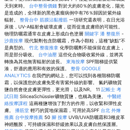
天到來時。
台中整骨價錢
對於大約80％的皮膚老化，陽光
是造成的，全球新的黑色素瘤病例中有76％歸因於紫外線
輻射。
整骨台中
筋膜沾黏撥筋
一項研究還表明，在日光浴
床後，UV-A輻射會破壞皮膚，從而促進皮膚癌的可能性。
物理防曬霜通常在皮膚上形成白色塗層
關鍵字
潘 整復所
-
沙鹿按摩
現代製劑包含防曬霜，作為小顆粒，這種“缺點”不
是典型的。
竹北 整復推拿
化學防曬劑不能保留在皮膚上，
而是部分吸收。
台中油壓
這些化合物吸收紫外線，並將其
轉換為其他無害輻射的波長。
東海按摩
SPF階梯提供緊
湊，舒適的應用和有效的保護。
整骨
GOOGLE
ANALYTICS
在我們的網站上，您可以找到各種階梯防曬
霜，以保護您的皮膚免受有害紫外線的影響。 氟鈣礦物質
鹽自然會使皮膚更彈性，更光滑，以及NR。 11
記帳士 考
試日期
SiliceaSchüssler礦物質鹽，也稱為美鹽。
中醫經
絡按摩課程
這兩種鹽增強了對方的作用，以收緊和彈性皮
膚。
播筋堂
輕巧的質地保濕霜，可用於高SPF
台北 外燴
推薦
台中按摩推薦
50
腳 按摩
UVB/UVA防曬霜和3種皮革
神經酰胺，可持續保濕和舒緩效果以及皮膚自然保護層。