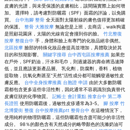
皮膚的光譜，與未受保護的皮膚相比，該間隔實際上如何增
加。 選擇時，請考慮對防曬霜（SPF）面霜的評論，以免購
買。
台中泡腳
整骨
全天面對太陽射線的膚色值得更加精確
的保護。
整骨
大雅按摩
無論您是上班，去商店，walk狗還
是照顧花園床，太陽的光線肯定會撞到你的臉。
竹北整復
按摩
整復台中
手，身體和臉上有專門的化妝品絕非偶然。
北區按摩
臉部的特殊化妝品會提高並增加，具體取決於其
目的和預期影響。
關鍵字搜尋
台中西屯區按摩推薦
如果您
在戶外，SPF奶油，汗水和毛巾，則過濾器的壽命將迅速降
低，並且應該更新產品層。 乳化劑，防腐劑，香料，植物
提取物，抗氧化劑甚至“天然”活性成分都可能觸發過敏性皮
膚反應。
台中全身按摩推薦
台胞證 申請
由於大多數防曬
霜都包含更多這些非活性劑，因此通常不容易識別負責替代
皮膚症狀的化學物質。
記帳士 會計重點
推拿台中
第二專
長證照
使用防曬霜後，過敏性皮疹通常為3-5。
腳 按摩
竹
北博愛街 整復
台中按摩推薦ptt
整骨台中
在這種情況下，
使用純粹的物理防曬霜，這些防曬霜包含盡可能少的非活性
成分。 98％的顏色含有天然成分的略帶顏色的洗滌奶油可