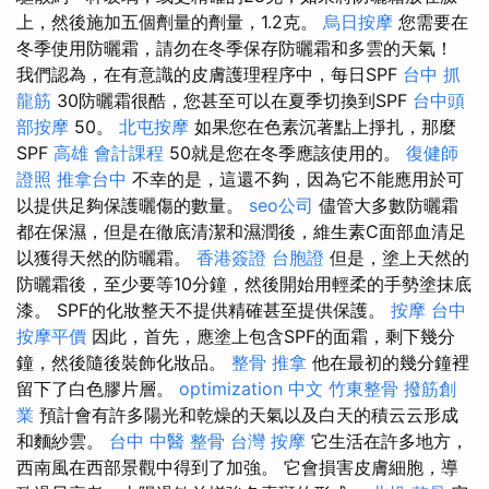
上，然後施加五個劑量的劑量，1.2克。
烏日按摩
您需要在
冬季使用防曬霜，請勿在冬季保存防曬霜和多雲的天氣！
我們認為，在有意識的皮膚護理程序中，每日SPF
台中 抓
龍筋
30防曬霜很酷，您甚至可以在夏季切換到SPF
台中頭
部按摩
50。
北屯按摩
如果您在色素沉著點上掙扎，那麼
SPF
高雄 會計課程
50就是您在冬季應該使用的。
復健師
證照
推拿台中
不幸的是，這還不夠，因為它不能應用於可
以提供足夠保護曬傷的數量。
seo公司
儘管大多數防曬霜
都在保濕，但是在徹底清潔和濕潤後，維生素C面部血清足
以獲得天然的防曬霜。
香港簽證 台胞證
但是，塗上天然的
防曬霜後，至少要等10分鐘，然後開始用輕柔的手勢塗抹底
漆。 SPF的化妝整天不提供精確甚至提供保護。
按摩
台中
按摩平價
因此，首先，應塗上包含SPF的面霜，剩下幾分
鐘，然後隨後裝飾化妝品。
整骨 推拿
他在最初的幾分鐘裡
留下了白色膠片層。
optimization 中文
竹東整骨
撥筋創
業
預計會有許多陽光和乾燥的天氣以及白天的積云云形成
和麵紗雲。
台中 中醫 整骨
台灣 按摩
它生活在許多地方，
西南風在西部景觀中得到了加強。 它會損害皮膚細胞，導