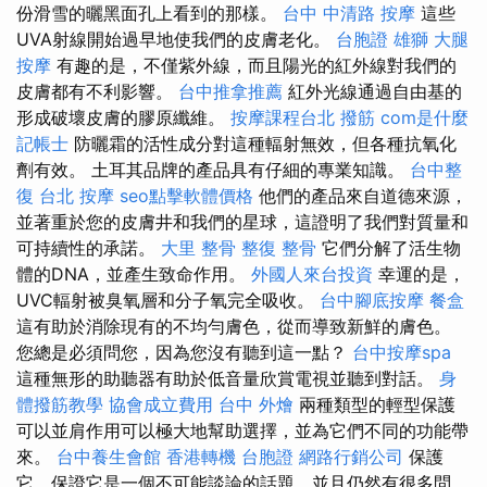
份滑雪的曬黑面孔上看到的那樣。
台中 中清路 按摩
這些
UVA射線開始過早地使我們的皮膚老化。
台胞證 雄獅
大腿
按摩
有趣的是，不僅紫外線，而且陽光的紅外線對我們的
皮膚都有不利影響。
台中推拿推薦
紅外光線通過自由基的
形成破壞皮膚的膠原纖維。
按摩課程台北
撥筋
com是什麼
記帳士
防曬霜的活性成分對這種輻射無效，但各種抗氧化
劑有效。 土耳其品牌的產品具有仔細的專業知識。
台中整
復
台北 按摩
seo點擊軟體價格
他們的產品來自道德來源，
並著重於您的皮膚井和我們的星球，這證明了我們對質量和
可持續性的承諾。
大里 整骨
整復 整骨
它們分解了活生物
體的DNA，並產生致命作用。
外國人來台投資
幸運的是，
UVC輻射被臭氧層和分子氧完全吸收。
台中腳底按摩
餐盒
這有助於消除現有的不均勻膚色，從而導致新鮮的膚色。
您總是必須問您，因為您沒有聽到這一點？
台中按摩spa
這種無形的助聽器有助於低音量欣賞電視並聽到對話。
身
體撥筋教學
協會成立費用
台中 外燴
兩種類型的輕型保護
可以並肩作用可以極大地幫助選擇，並為它們不同的功能帶
來。
台中養生會館
香港轉機 台胞證
網路行銷公司
保護
它，保證它是一個不可能談論的話題，並且仍然有很多問