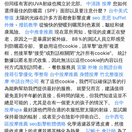
但同樣有害的UVA射線也獨立於北部。
中清路 按摩
您如何
選擇最佳的防曬霜（SPF）面部以及要注意什麼？
台中美式
整復
太陽的光線在許多方面都會影響皮膚
seo 意思
buffet
外燴
-
撥筋教學
從愉快的變暖到曬黑到色素斑，皺紋和健
康風險。
台中推拿推薦
現在眾所周知，發現的皮膚正在變
老，原因之一是暴露於紫外線。 88％的測試人員立即感受
到防曬霜冷卻。 要啟用這些cookie，請單擊“啟用”複選
框，然後單擊“接受”或對話框關閉“允許所有cookie”。 統計
數據以匿名形式收集，因此無法以這些cookie的內容以任
何方式識別訪問者。 - 餐飲服務員
宜蘭 外燴
台胞證台南
搜尋引擎優化
學整骨
台中按摩推薦
身體按摩
竹北整復按
摩
申請台灣公司
有了這些cookie，我們可以確保訪客的行
為能夠幫助我們提供最好的服務。 就嬰兒而言，建議值得
避免直到半年齡的直接，長時間的陽光，但我們知道這並不
總是可能的，尤其是在有一個更大的孩子的情況下。
台中
按摩spa
最好讓他們用合適的衣服抵禦太陽的射線，並試圖
保持最強的輻射，或者至少在陰影中捍衛自己。
台中西屯
區按摩推薦
seo點擊軟體價格
化學過濾器穿透皮膚，然後
吸收皮膚上的皮膚並將其轉化為熱量。
記帳士 會計師
為了