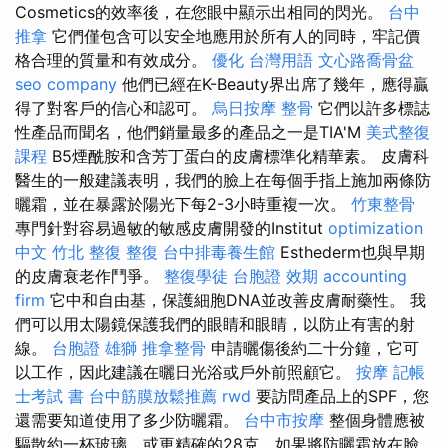
Cosmetics的效率後，在您眼中顯示出相同的閃光。
台中
推拿
它們僅包含可以安全地應用於所有人的同時，牢記價
格合理的質量和有效成分。
優化 台灣用語
文心路喬骨盆
seo company
他們已經在K-Beauty界出席了幾年，應得贏
得了對客戶的信心和認可。
烏日按摩
整骨
它們以許多標誌
性產品而聞名，他們銷量最多的產品之一是TIA'M
美式整復
課程
B5煙酰胺和含芳丁蛋白的皮膚標準化精華素。 皮膚科
醫生的一般建議表明，我們的臉上在每個手指上施加兩條防
曬霜，並在暴露於陽光下每2-3小時重複一次。
竹東整骨
專門針對容易過敏的敏感皮膚開發的Institut
optimization
中文
竹北 整復
整復
台中排毒養生館
Esthederm也與早期
的皮膚衰老作鬥爭。
整復學徒
台胞證 效期
accounting
firm
它中和自由基，保護細胞DNA並改善皮膚耐藥性。 我
們可以用太陽鏡保護我們的眼睛和眼睛，以防止有害的射
線。
台胞證 雄獅
推拿整骨
申請曬傷後約二十分鐘，它可
以工作，因此建議在曬日光浴或戶外前照顧它。
按摩
記帳
士考試 書
台中筋膜放鬆推薦
rwd
要訪問產品上的SPF，您
還需要知道使用了多少防曬霜。
台中市按摩
整個身體應被
驅散約一杯玻璃，或更精確的28克，如果將防曬霜放在臉