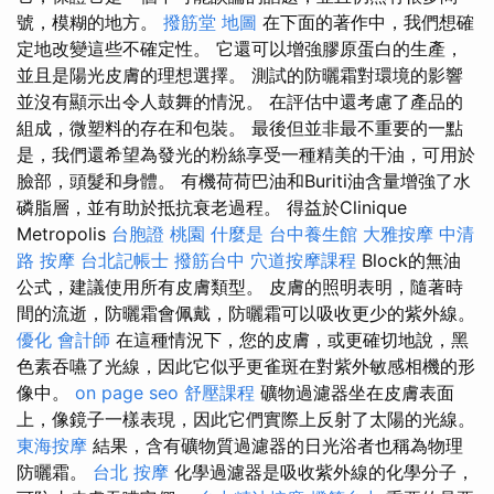
號，模糊的地方。
撥筋堂 地圖
在下面的著作中，我們想確
定地改變這些不確定性。 它還可以增強膠原蛋白的生產，
並且是陽光皮膚的理想選擇。 測試的防曬霜對環境的影響
並沒有顯示出令人鼓舞的情況。 在評估中還考慮了產品的
組成，微塑料的存在和包裝。 最後但並非最不重要的一點
是，我們還希望為發光的粉絲享受一種精美的干油，可用於
臉部，頭髮和身體。 有機荷荷巴油和Buriti油含量增強了水
磷脂層，並有助於抵抗衰老過程。 得益於Clinique
Metropolis
台胞證 桃園
什麼是
台中養生館
大雅按摩
中清
路 按摩
台北記帳士
撥筋台中
穴道按摩課程
Block的無油
公式，建議使用所有皮膚類型。 皮膚的照明表明，隨著時
間的流逝，防曬霜會佩戴，防曬霜可以吸收更少的紫外線。
優化
會計師
在這種情況下，您的皮膚，或更確切地說，黑
色素吞嚥了光線，因此它似乎更雀斑在對紫外敏感相機的形
像中。
on page seo
舒壓課程
礦物過濾器坐在皮膚表面
上，像鏡子一樣表現，因此它們實際上反射了太陽的光線。
東海按摩
結果，含有礦物質過濾器的日光浴者也稱為物理
防曬霜。
台北 按摩
化學過濾器是吸收紫外線的化學分子，