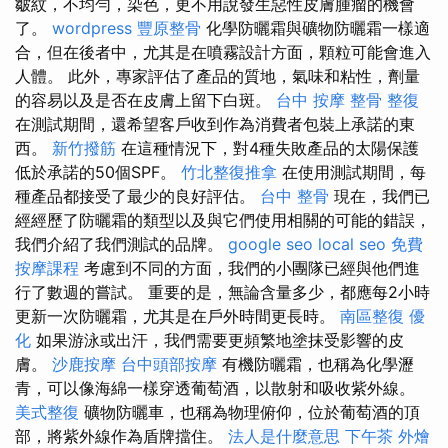
皺紋，不均勻，染色，更不用說發生惡性皮膚腫瘤的機會
了。
wordpress
豐原整骨
化學防曬霜與礦物防曬霜一樣適
合，但在後者中，尤其是在噴霧設計方面，顆粒可能會進入
人體。 此外，專家評估了產品的質地，氣味和粘性，劑量
的容易以及是否在皮膚上留下白斑。
台中 按摩 整骨
整復
在測試期間，還希望客戶收到作為消費者包裝上承諾的東
西。
新竹撥筋
在這種情況下，對4種失敗產品的太陽保護
低於承諾的50個SPF。
竹北整復推拿
在使用測試期間，每
種產品都接受了最少的良好評估。
台中 整骨
現在，我們已
經經歷了防曬霜的類型以及與它們使用相關的可能的錯誤，
我們介紹了我們測試的品牌。
google seo
local seo
免費
按摩課程
考慮到不同的方面，我們的小團隊已經與他們進
行了數週的嘗試。 重要的是，無論含量多少，都應每2小時
更新一次防曬霜，尤其是在戶外時間更長時。
南區整復
優
化
如果游泳或出汗，我們需要更頻繁地塗抹受影響的皮
膚。
沙鹿按摩
台中頭部按摩
有機防曬霜，也稱為化學瀝
青，可以像海綿一樣穿透葡萄酒，以散射和吸收紫外線。
美式整復
礦物防曬車，也稱為物理俯仰，位於葡萄酒的頂
部，將紫外線作為盾牌擋住。
法人是什麼意思
下午茶 外燴