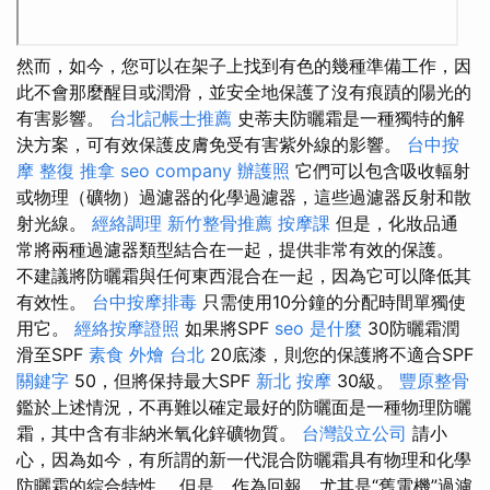
然而，如今，您可以在架子上找到有色的幾種準備工作，因
此不會那麼醒目或潤滑，並安全地保護了沒有痕蹟的陽光的
有害影響。
台北記帳士推薦
史蒂夫防曬霜是一種獨特的解
決方案，可有效保護皮膚免受有害紫外線的影響。
台中按
摩
整復 推拿
seo company
辦護照
它們可以包含吸收輻射
或物理（礦物）過濾器的化學過濾器，這些過濾器反射和散
射光線。
經絡調理
新竹整骨推薦
按摩課
但是，化妝品通
常將兩種過濾器類型結合在一起，提供非常有效的保護。
不建議將防曬霜與任何東西混合在一起，因為它可以降低其
有效性。
台中按摩排毒
只需使用10分鐘的分配時間單獨使
用它。
經絡按摩證照
如果將SPF
seo 是什麼
30防曬霜潤
滑至SPF
素食 外燴 台北
20底漆，則您的保護將不適合SPF
關鍵字
50，但將保持最大SPF
新北 按摩
30級。
豐原整骨
鑑於上述情況，不再難以確定最好的防曬面是一種物理防曬
霜，其中含有非納米氧化鋅礦物質。
台灣設立公司
請小
心，因為如今，有所謂的新一代混合防曬霜具有物理和化學
防曬霜的綜合特性。 但是，作為回報，尤其是“舊電機”過濾