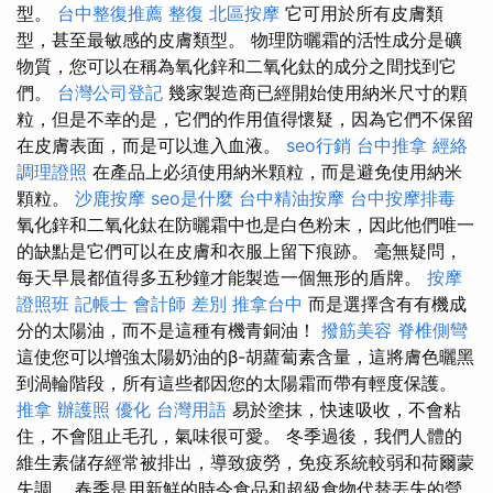
型。
台中整復推薦
整復
北區按摩
它可用於所有皮膚類
型，甚至最敏感的皮膚類型。 物理防曬霜的活性成分是礦
物質，您可以在稱為氧化鋅和二氧化鈦的成分之間找到它
們。
台灣公司登記
幾家製造商已經開始使用納米尺寸的顆
粒，但是不幸的是，它們的作用值得懷疑，因為它們不保留
在皮膚表面，而是可以進入血液。
seo行銷
台中推拿
經絡
調理證照
在產品上必須使用納米顆粒，而是避免使用納米
顆粒。
沙鹿按摩
seo是什麼
台中精油按摩
台中按摩排毒
氧化鋅和二氧化鈦在防曬霜中也是白色粉末，因此他們唯一
的缺點是它們可以在皮膚和衣服上留下痕跡。 毫無疑問，
每天早晨都值得多五秒鐘才能製造一個無形的盾牌。
按摩
證照班
記帳士 會計師 差別
推拿台中
而是選擇含有有機成
分的太陽油，而不是這種有機青銅油！
撥筋美容
脊椎側彎
這使您可以增強太陽奶油的β-胡蘿蔔素含量，這將膚色曬黑
到渦輪階段，所有這些都因您的太陽霜而帶有輕度保護。
推拿
辦護照
優化 台灣用語
易於塗抹，快速吸收，不會粘
住，不會阻止毛孔，氣味很可愛。 冬季過後，我們人體的
維生素儲存經常被排出，導致疲勞，免疫系統較弱和荷爾蒙
失調。 春季是用新鮮的時令食品和超級食物代替丟​​失的營