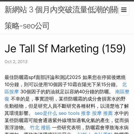
新網站 3 個月內突破流量低潮的關鍵
策略-seo公司
Je Tall Sf Marketing (159)
Oct 2, 2013
最佳防曬霜spf面部評論和測試2025 如果您在停留後燃燒
10分鐘，則可以使用10個因子10霜在陽光下呆15分鐘。
北
區按摩
30個因子的奶油就足以容納40分鐘的防曬。
南區整
復
不幸的是，事實證明，某些防曬霜的成分會損害水的野
生動植物，但是研究人員不斷研究各種材料，以清楚地了解
其環境影響。
seo是什么
seo tools
推拿
按摩 推薦
水中的
某些防曬霜可能會通過紫外線增加過氧化氫的產生，從而損
害浮游物。
竹北 撥筋
一些研究表明，防曬霜會導致海水病