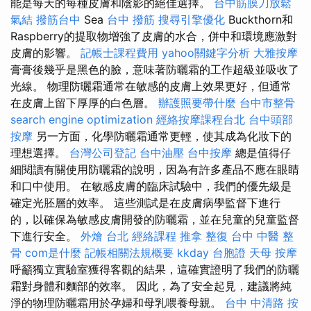
能是每天的每種皮膚和陰影的絕佳選擇。
台中筋膜刀放鬆
氣結
撥筋台中
Sea
台中 撥筋
搜尋引擎優化
Buckthorn和
Raspberry的提取物增強了皮膚的水合，併中和環境應激對
皮膚的影響。
記帳士課程費用
yahoo關鍵字分析
大雅按摩
膏膏後幾乎是黑色的臉，意味著防曬霜的工作超級並吸收了
光線。 物理防曬霜通常在敏感的皮膚上效果更好，但通常
在皮膚上留下厚厚的白色層。
辦護照要帶什麼
台中市整骨
search engine optimization
經絡按摩課程台北
台中頭部
按摩
另一方面，化學防曬霜通常更輕，使其成為化妝下的
理想選擇。
台灣公司登記
台中油壓
台中按摩
總是值得仔
細閱讀有關使用防曬霜的說明，因為有許多產品不應在眼睛
和口中使用。 在敏感皮膚的臨床試驗中，我們的優先級是
確定光胚層的效率。 這些測試是在皮膚病學監督下進行
的，以確保為敏感皮膚開發的防曬霜，並在兒童的兒童監督
下進行安全。
外燴 台北
經絡課程
推拿 整復
台中 中醫 整
骨
com是什麼
記帳相關法規概要
kkday 台胞證
天母 按摩
呼籲獨立實驗室獲得客觀的結果，這確實證明了我們的防曬
霜對身體和麵部的效率。 因此，為了安全起見，建議將純
淨的物理防曬霜用於孕婦和母乳喂養母親。
台中 中清路 按