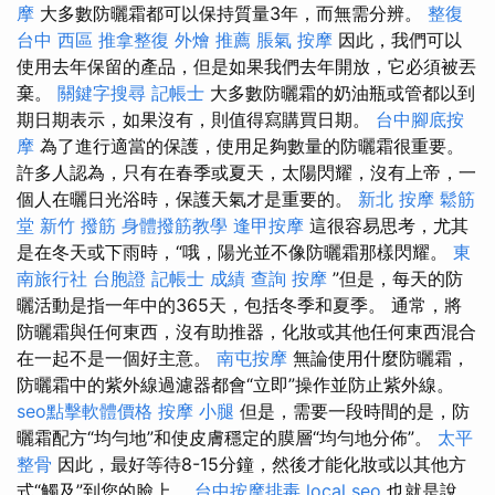
摩
大多數防曬霜都可以保持質量3年，而無需分辨。
整復
台中 西區 推拿整復
外燴 推薦
脹氣 按摩
因此，我們可以
使用去年保留的產品，但是如果我們去年開放，它必須被丟
棄。
關鍵字搜尋
記帳士
大多數防曬霜的奶油瓶或管都以到
期日期表示，如果沒有，則值得寫購買日期。
台中腳底按
摩
為了進行適當的保護，使用足夠數量的防曬霜很重要。
許多人認為，只有在春季或夏天，太陽閃耀，沒有上帝，一
個人在曬日光浴時，保護天氣才是重要的。
新北 按摩
鬆筋
堂
新竹 撥筋
身體撥筋教學
逢甲按摩
這很容易思考，尤其
是在冬天或下雨時，“哦，陽光並不像防曬霜那樣閃耀。
東
南旅行社 台胞證
記帳士 成績 查詢
按摩
”但是，每天的防
曬活動是指一年中的365天，包括冬季和夏季。 通常，將
防曬霜與任何東西，沒有助推器，化妝或其他任何東西混合
在一起不是一個好主意。
南屯按摩
無論使用什麼防曬霜，
防曬霜中的紫外線過濾器都會“立即”操作並防止紫外線。
seo點擊軟體價格
按摩 小腿
但是，需要一段時間的是，防
曬霜配方“均勻地”和使皮膚穩定的膜層“均勻地分佈”。
太平
整骨
因此，最好等待8-15分鐘，然後才能化妝或以其他方
式“觸及”到您的臉上。
台中按摩排毒
local seo
也就是說，