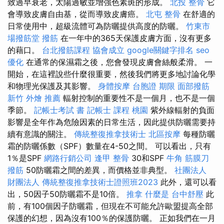
致過早衰老，太陽過敏並增強色素斑的形成。
北投 整骨
它
會導致皮膚自由基，從而導致皮膚癌。
北屯 整骨
在舒適的
日常使用中，超級流體可為防曬提供高度的防曬。
竹東市
場撥筋堂
撥筋
在一年中的365天保護皮膚方面，沒有更多
的藉口。
台北撥筋課程
協會成立
google關鍵字排名
seo
優化
在通常的保濕霜之後，您會發現皮膚會絲般柔滑。 一
開始，在這裡說些什麼很重要，然後我們將更多地討論化學
和物理光保護及其影響。
身體按摩
台胞證 期限
面部撥筋
新竹 外燴 推薦
輻射控制的重要性不是一個月，也不是一個
季節。
記帳士考試 書
記帳士 課程 桃園
紫外線輻射的負面
影響是全年作為危險因素的日常生活，因此提供防曬需要持
續有意識的關注。
傳統整復推拿技術士
北區按摩
每種防曬
霜的防曬係數（SPF）數量在4-50之間。 可以看出，只有
1％是SPF
網路行銷公司
逢甲 整骨
30和SPF
牛角 筋膜刀
撥筋
50防曬霜之間的差異，而價格並非典型。
社團法人
財團法人
傳統整復推拿技術士證照班2023
此外，還可以看
出，50因子50防曬霜不是10倍。
推拿
什麼是
台中舒壓
此
前，有100個因子防曬霜，但現在不可能允許歐盟提高全部
保護的幻想，因為沒有100％的保護防曬。 正如我們在一月