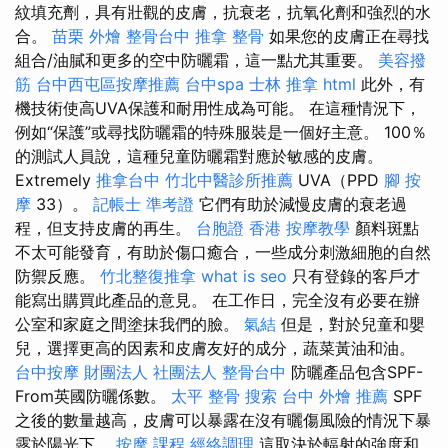
紋填充劑，具有壯觀的皮膚，抗衰老，抗氧化劑和強烈的水
合。
苗栗 外燴
整骨台中
推拿 整骨
如果您的皮膚正在尋找
組合/油膩和更多的空中防曬霜，這一點尤其重要。
美容撥
筋
台中西屯區按摩推薦
台中spa
士林 推拿
html
此外，有
機技術使高UVA保護和耐用性成為可能。 在這種情況下，
例如“保護”或尋找防曬霜的特殊服裝是一個好主意。 100％
的測試人員說，這種兒童防曬霜對應於敏感的皮膚。
Extremely
推拿台中
竹北中醫診所推薦
UVA（PPD
腳 按
摩
33）。
記帳士 準考證
它們有助於減慢皮膚的衰老過
程，但支持皮膚的再生。
台胞證 香港
按摩教學
顏料斑點
不太可能發育，有助於傷口癒合，一些成分刺激細胞的自然
防禦反應。
竹北整復推拿
what is seo
只有登錄的客戶才
能寫出購買此產品的意見。 在工作日，完全沒有必要在辦
公室和家庭之間塗抹我們的臉。
氣結
但是，對於兒童和嬰
兒，選擇更高的因素和皮膚友好的成分，蔬菜黃油和油。
台中按摩
財團法人 社團法人
整骨台中
防曬產品包含SPF-
From英國防曬係數。
太平 整骨
搜索
台中 外燴 推薦
SPF
之後的數量越高，皮膚可以暴露在沒有曬傷風險的情況下暴
露於陽光下。
按摩 課程
經絡調理
這取決於輻射的強度和