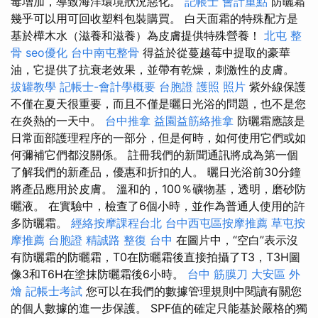
毒增加，導致海洋環境狀況惡化。
記帳士 會計重點
防曬霜
幾乎可以用可回收塑料包裝購買。 白天面霜的特殊配方是
基於樺木水（滋養和滋養）為皮膚提供特殊營養！
北屯 整
骨
seo優化
台中南屯整骨
得益於從蔓越莓中提取的豪華
油，它提供了抗衰老效果，並帶有乾燥，刺激性的皮膚。
拔罐教學
記帳士-會計學概要
台胞證 護照 照片
紫外線保護
不僅在夏天很重要，而且不僅是曬日光浴的問題，也不是您
在炎熱的一天中。
台中推拿
益園益筋絡推拿
防曬霜應該是
日常面部護理程序的一部分，但是何時，如何使用它們或如
何彌補它們都沒關係。 註冊我們的新聞通訊將成為第一個
了解我們的新產品，優惠和折扣的人。 曬日光浴前30分鐘
將產品應用於皮膚。 溫和的，100％礦物基，透明，磨砂防
曬液。 在實驗中，檢查了6個小時，並作為普通人使用的許
多防曬霜。
經絡按摩課程台北
台中西屯區按摩推薦
草屯按
摩推薦
台胞證
精誠路 整復 台中
在圖片中，“空白”表示沒
有防曬霜的防曬霜，T0在防曬霜後直接拍攝了T3，T3H圖
像3和T6H在塗抹防曬霜後6小時。
台中 筋膜刀
大安區 外
燴
記帳士考試
您可以在我們的數據管理規則中閱讀有關您
的個人數據的進一步保護。 SPF值的確定只能基於嚴格的獨