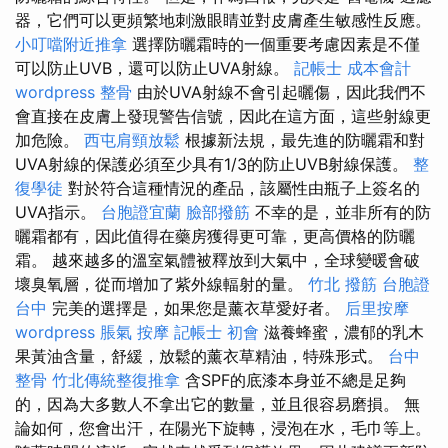
器，它們可以更頻繁地刺激眼睛並對皮膚產生敏感性反應。
小叮噹附近推拿
選擇防曬霜時的一個重要考慮因素是不僅
可以防止UVB，還可以防止UVA射線。
記帳士 成本會計
wordpress
整骨
由於UVA射線不會引起曬傷，因此我們不
會直接在皮膚上發現警告信號，因此在這方面，這些射線更
加危險。
西屯肩頸放鬆
根據新法規，最先進的防曬霜和對
UVA射線的保護必須至少具有1/3的防止UVB射線保護。
整
復學徒
對於符合這種情況的產品，該屬性由瓶子上簽名的
UVA指示。
台胞證宜蘭
臉部撥筋
不幸的是，並非所有的防
曬霜都有，因此值得在藥房獲得更可靠，更高價格的防曬
霜。 越來越多的溫室氣體被釋放到大氣中，全球變暖會破
壞臭氧層，從而增加了紫外線輻射的量。
竹北 撥筋
台胞證
台中
完美的選擇是，如果您是薰衣草愛好者。
后里按摩
wordpress
脹氣 按摩
記帳士 初會
滋養蜂蜜，濃郁的乳木
果黃油含量，舒緩，放鬆的薰衣草精油，特殊形式。
台中
整骨
竹北傳統整復推拿
含SPF的底漆本身並不總是足夠
的，因為大多數人不拿出它的數量，並且很容易磨損。 無
論如何，您會出汗，在陽光下旋轉，浸泡在水，毛巾等上。