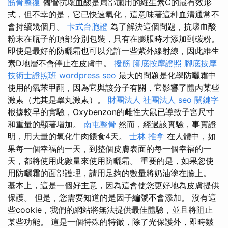
筋骨整復
儘管抗壞血酸是局部施用的維生素C的最有效形
式，但不幸的是，它已快速氧化，這意味著這种血清通常不
會持續幾個月。
卡式台胞證
為了解決這個問題，抗壞血酸
粉末在瓶子的頂部分別包裝，只有在膨脹時才添加到碳粉。
即使是最好的防曬霜也可以允許一些紫外線射線，因此維生
素D地層不會停止在皮膚中。
撥筋
腳底按摩證照
腳底按摩
技術士證照班
wordpress seo
最大的問題是化學防曬霜中
使用的氧苯甲酮，因為它與該分子有關，它影響了體內某些
激素（尤其是睾丸激素）。
財團法人 社團法人
seo 關鍵字
根據較早的實驗，Oxybenzon的雌性大鼠已導致子宮尺寸
和重量的顯著增加。
南屯整骨
然而，經過該實驗，事實證
明，用大量的氧化牛肉餵食4天。
士林 推拿
在人體中，如
果每一個幸福的一天，到整個皮膚表面的每一個幸福的一
天，都將使用此數量來使用防曬霜。 重要的是，如果您使
用防曬霜的面部護理，請用足夠的數量將奶油塗在臉上。
基本上，這是一個好主意，因為這會使您更好地為皮膚提供
保護。 但是，您需要知道的是因子編號不會添加。 沒有這
些cookie，我們的網站將無法提供最佳體驗，並且將阻止
某些功能。 這是一個特殊的特徵，除了光保護外，即時皺