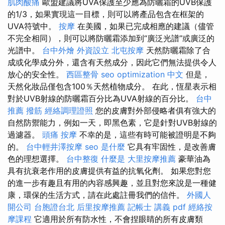
肌肉酸痛
歐盟建議將UVA保護至少應為防曬霜的UVB保護
的1/3，如果實現這一目標，則可以將產品包含在框架的
UVA符號中。
按摩
在美國，如果已完成相應的建議（儘管
不完全相同），則可以將防曬霜添加到“廣泛光譜”或廣泛的
光譜中。
台中外燴
外資設立
北屯按摩
天然防曬霜除了合
成或化學成分外，還含有天然成分，因此它們無法提供令人
放心的安全性。
西區整骨
seo
optimization 中文
但是，
天然化妝品僅包含100％天然植物成分。 在此，恆星表示相
對於UVB射線的防曬霜百分比為UVA射線的百分比。
台中
推薦 撥筋
經絡調理證照
您的皮膚對外部侵略者俱有強大的
自然防禦能力，例如一天，即黑色素，它是針對UVB射線的
過濾器。
頭痛 按摩
不幸的是，這些有時可能被證明是不夠
的。
台中輕井澤按摩
seo 是什麼
它具有牢固性，是改善膚
色的理想選擇。
台中整復
什麼是
大里按摩推薦
豪華油為
具有抗衰老作用的皮膚提供有益的抗氧化劑。 如果您對您
的進一步有趣且有用的內容感興趣，並且對您來說是一種健
康，環保的生活方式，請在此處註冊我們的信件。
外國人
開公司
台胞證台北
后里按摩推薦
記帳士 講義 pdf
經絡按
摩課程
它適用於所有防水性，不會捏眼睛的所有皮膚類